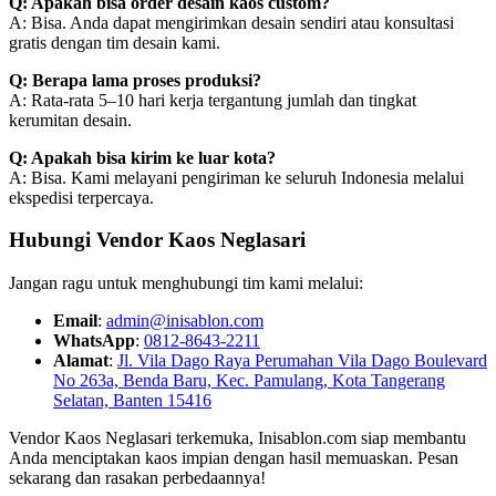
Q: Apakah bisa order desain kaos custom?
A: Bisa. Anda dapat mengirimkan desain sendiri atau konsultasi
gratis dengan tim desain kami.
Q: Berapa lama proses produksi?
A: Rata-rata 5–10 hari kerja tergantung jumlah dan tingkat
kerumitan desain.
Q: Apakah bisa kirim ke luar kota?
A: Bisa. Kami melayani pengiriman ke seluruh Indonesia melalui
ekspedisi terpercaya.
Hubungi Vendor Kaos Neglasari
Jangan ragu untuk menghubungi tim kami melalui:
Email
:
admin@inisablon.com
WhatsApp
:
0812-8643-2211
Alamat
:
Jl. Vila Dago Raya Perumahan Vila Dago Boulevard
No 263a, Benda Baru, Kec. Pamulang, Kota Tangerang
Selatan, Banten 15416
Vendor Kaos Neglasari terkemuka, Inisablon.com siap membantu
Anda menciptakan kaos impian dengan hasil memuaskan. Pesan
sekarang dan rasakan perbedaannya!