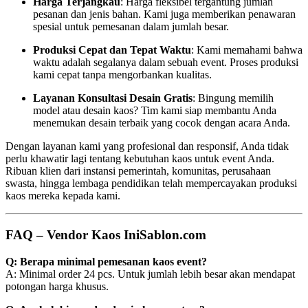
Harga Terjangkau
: Harga fleksibel tergantung jumlah
pesanan dan jenis bahan. Kami juga memberikan penawaran
spesial untuk pemesanan dalam jumlah besar.
Produksi Cepat dan Tepat Waktu
: Kami memahami bahwa
waktu adalah segalanya dalam sebuah event. Proses produksi
kami cepat tanpa mengorbankan kualitas.
Layanan Konsultasi Desain Gratis
: Bingung memilih
model atau desain kaos? Tim kami siap membantu Anda
menemukan desain terbaik yang cocok dengan acara Anda.
Dengan layanan kami yang profesional dan responsif, Anda tidak
perlu khawatir lagi tentang kebutuhan kaos untuk event Anda.
Ribuan klien dari instansi pemerintah, komunitas, perusahaan
swasta, hingga lembaga pendidikan telah mempercayakan produksi
kaos mereka kepada kami.
FAQ – Vendor Kaos IniSablon.com
Q: Berapa minimal pemesanan kaos event?
A: Minimal order 24 pcs. Untuk jumlah lebih besar akan mendapat
potongan harga khusus.