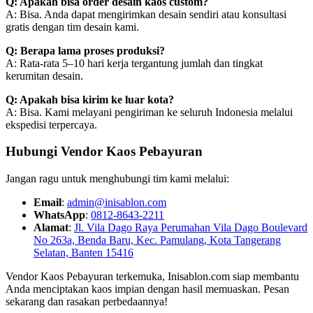
Q: Apakah bisa order desain kaos custom?
A: Bisa. Anda dapat mengirimkan desain sendiri atau konsultasi
gratis dengan tim desain kami.
Q: Berapa lama proses produksi?
A: Rata-rata 5–10 hari kerja tergantung jumlah dan tingkat
kerumitan desain.
Q: Apakah bisa kirim ke luar kota?
A: Bisa. Kami melayani pengiriman ke seluruh Indonesia melalui
ekspedisi terpercaya.
Hubungi Vendor Kaos Pebayuran
Jangan ragu untuk menghubungi tim kami melalui:
Email
:
admin@inisablon.com
WhatsApp
:
0812-8643-2211
Alamat
:
Jl. Vila Dago Raya Perumahan Vila Dago Boulevard
No 263a, Benda Baru, Kec. Pamulang, Kota Tangerang
Selatan, Banten 15416
Vendor Kaos Pebayuran terkemuka, Inisablon.com siap membantu
Anda menciptakan kaos impian dengan hasil memuaskan. Pesan
sekarang dan rasakan perbedaannya!