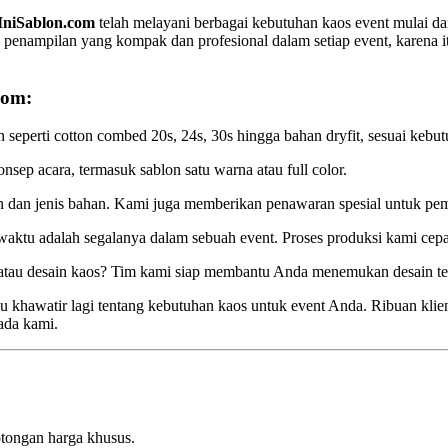
IniSablon.com
telah melayani berbagai kebutuhan kaos event mulai dar
enampilan yang kompak dan profesional dalam setiap event, karena i
com:
 seperti cotton combed 20s, 24s, 30s hingga bahan dryfit, sesuai ke
sep acara, termasuk sablon satu warna atau full color.
an dan jenis bahan. Kami juga memberikan penawaran spesial untuk pe
tu adalah segalanya dalam sebuah event. Proses produksi kami cepa
atau desain kaos? Tim kami siap membantu Anda menemukan desain te
u khawatir lagi tentang kebutuhan kaos untuk event Anda. Ribuan klien
ada kami.
otongan harga khusus.