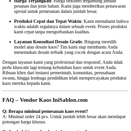
Harga Terjangkau
: Harga fleksibel tergantung jumlah
pesanan dan jenis bahan. Kami juga memberikan penawaran
spesial untuk pemesanan dalam jumlah besar.
Produksi Cepat dan Tepat Waktu
: Kami memahami bahwa
waktu adalah segalanya dalam sebuah event. Proses produksi
kami cepat tanpa mengorbankan kualitas.
Layanan Konsultasi Desain Gratis
: Bingung memilih
model atau desain kaos? Tim kami siap membantu Anda
menemukan desain terbaik yang cocok dengan acara Anda.
Dengan layanan kami yang profesional dan responsif, Anda tidak
perlu khawatir lagi tentang kebutuhan kaos untuk event Anda.
Ribuan klien dari instansi pemerintah, komunitas, perusahaan
swasta, hingga lembaga pendidikan telah mempercayakan produksi
kaos mereka kepada kami.
FAQ – Vendor Kaos IniSablon.com
Q: Berapa minimal pemesanan kaos event?
A: Minimal order 24 pcs. Untuk jumlah lebih besar akan mendapat
potongan harga khusus.