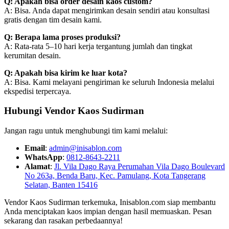
Q: Apakah bisa order desain kaos custom?
A: Bisa. Anda dapat mengirimkan desain sendiri atau konsultasi
gratis dengan tim desain kami.
Q: Berapa lama proses produksi?
A: Rata-rata 5–10 hari kerja tergantung jumlah dan tingkat
kerumitan desain.
Q: Apakah bisa kirim ke luar kota?
A: Bisa. Kami melayani pengiriman ke seluruh Indonesia melalui
ekspedisi terpercaya.
Hubungi Vendor Kaos Sudirman
Jangan ragu untuk menghubungi tim kami melalui:
Email
:
admin@inisablon.com
WhatsApp
:
0812-8643-2211
Alamat
:
Jl. Vila Dago Raya Perumahan Vila Dago Boulevard
No 263a, Benda Baru, Kec. Pamulang, Kota Tangerang
Selatan, Banten 15416
Vendor Kaos Sudirman terkemuka, Inisablon.com siap membantu
Anda menciptakan kaos impian dengan hasil memuaskan. Pesan
sekarang dan rasakan perbedaannya!