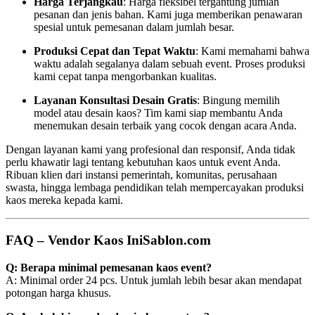
Harga Terjangkau
: Harga fleksibel tergantung jumlah
pesanan dan jenis bahan. Kami juga memberikan penawaran
spesial untuk pemesanan dalam jumlah besar.
Produksi Cepat dan Tepat Waktu
: Kami memahami bahwa
waktu adalah segalanya dalam sebuah event. Proses produksi
kami cepat tanpa mengorbankan kualitas.
Layanan Konsultasi Desain Gratis
: Bingung memilih
model atau desain kaos? Tim kami siap membantu Anda
menemukan desain terbaik yang cocok dengan acara Anda.
Dengan layanan kami yang profesional dan responsif, Anda tidak
perlu khawatir lagi tentang kebutuhan kaos untuk event Anda.
Ribuan klien dari instansi pemerintah, komunitas, perusahaan
swasta, hingga lembaga pendidikan telah mempercayakan produksi
kaos mereka kepada kami.
FAQ – Vendor Kaos IniSablon.com
Q: Berapa minimal pemesanan kaos event?
A: Minimal order 24 pcs. Untuk jumlah lebih besar akan mendapat
potongan harga khusus.