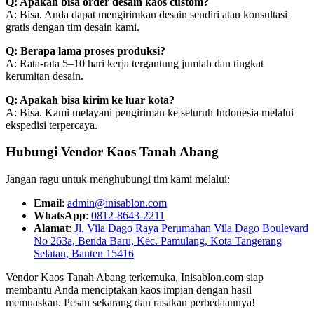
Q: Apakah bisa order desain kaos custom?
A: Bisa. Anda dapat mengirimkan desain sendiri atau konsultasi
gratis dengan tim desain kami.
Q: Berapa lama proses produksi?
A: Rata-rata 5–10 hari kerja tergantung jumlah dan tingkat
kerumitan desain.
Q: Apakah bisa kirim ke luar kota?
A: Bisa. Kami melayani pengiriman ke seluruh Indonesia melalui
ekspedisi terpercaya.
Hubungi Vendor Kaos Tanah Abang
Jangan ragu untuk menghubungi tim kami melalui:
Email
:
admin@inisablon.com
WhatsApp
:
0812-8643-2211
Alamat
:
Jl. Vila Dago Raya Perumahan Vila Dago Boulevard
No 263a, Benda Baru, Kec. Pamulang, Kota Tangerang
Selatan, Banten 15416
Vendor Kaos Tanah Abang terkemuka, Inisablon.com siap
membantu Anda menciptakan kaos impian dengan hasil
memuaskan. Pesan sekarang dan rasakan perbedaannya!