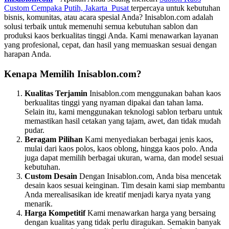
Custom Cempaka Putih, Jakarta Pusat
terpercaya untuk kebutuhan
bisnis, komunitas, atau acara spesial Anda? Inisablon.com adalah
solusi terbaik untuk memenuhi semua kebutuhan sablon dan
produksi kaos berkualitas tinggi Anda. Kami menawarkan layanan
yang profesional, cepat, dan hasil yang memuaskan sesuai dengan
harapan Anda.
Kenapa Memilih Inisablon.com?
Kualitas Terjamin
Inisablon.com menggunakan bahan kaos
berkualitas tinggi yang nyaman dipakai dan tahan lama.
Selain itu, kami menggunakan teknologi sablon terbaru untuk
memastikan hasil cetakan yang tajam, awet, dan tidak mudah
pudar.
Beragam Pilihan
Kami menyediakan berbagai jenis kaos,
mulai dari kaos polos, kaos oblong, hingga kaos polo. Anda
juga dapat memilih berbagai ukuran, warna, dan model sesuai
kebutuhan.
Custom Desain
Dengan Inisablon.com, Anda bisa mencetak
desain kaos sesuai keinginan. Tim desain kami siap membantu
Anda merealisasikan ide kreatif menjadi karya nyata yang
menarik.
Harga Kompetitif
Kami menawarkan harga yang bersaing
dengan kualitas yang tidak perlu diragukan. Semakin banyak