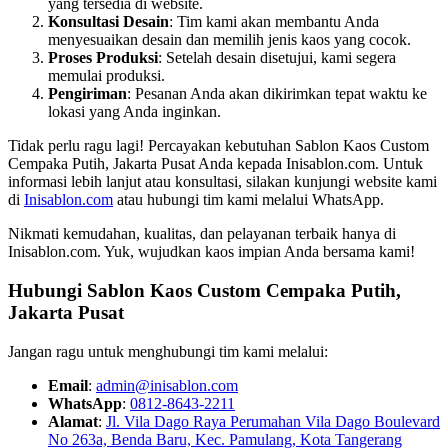
yang tersedia di website.
Konsultasi Desain
: Tim kami akan membantu Anda
menyesuaikan desain dan memilih jenis kaos yang cocok.
Proses Produksi
: Setelah desain disetujui, kami segera
memulai produksi.
Pengiriman
: Pesanan Anda akan dikirimkan tepat waktu ke
lokasi yang Anda inginkan.
Tidak perlu ragu lagi! Percayakan kebutuhan Sablon Kaos Custom
Cempaka Putih, Jakarta Pusat Anda kepada Inisablon.com. Untuk
informasi lebih lanjut atau konsultasi, silakan kunjungi website kami
di
Inisablon.com
atau hubungi tim kami melalui WhatsApp.
Nikmati kemudahan, kualitas, dan pelayanan terbaik hanya di
Inisablon.com. Yuk, wujudkan kaos impian Anda bersama kami!
Hubungi Sablon Kaos Custom
Cempaka Putih,
Jakarta Pusat
Jangan ragu untuk menghubungi tim kami melalui:
Email
:
admin@inisablon.com
WhatsApp
:
0812-8643-2211
Alamat
:
Jl. Vila Dago Raya Perumahan Vila Dago Boulevard
No 263a, Benda Baru, Kec. Pamulang, Kota Tangerang