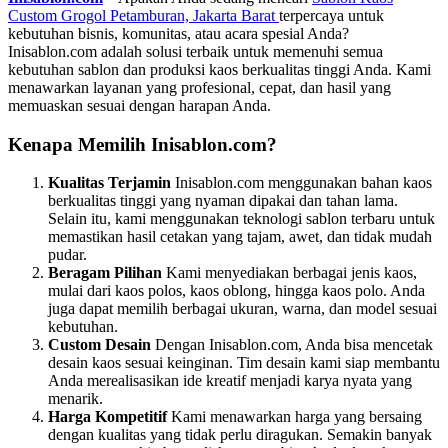
Custom Grogol Petamburan, Jakarta Barat
terpercaya untuk
kebutuhan bisnis, komunitas, atau acara spesial Anda?
Inisablon.com adalah solusi terbaik untuk memenuhi semua
kebutuhan sablon dan produksi kaos berkualitas tinggi Anda. Kami
menawarkan layanan yang profesional, cepat, dan hasil yang
memuaskan sesuai dengan harapan Anda.
Kenapa Memilih Inisablon.com?
Kualitas Terjamin
Inisablon.com menggunakan bahan kaos
berkualitas tinggi yang nyaman dipakai dan tahan lama.
Selain itu, kami menggunakan teknologi sablon terbaru untuk
memastikan hasil cetakan yang tajam, awet, dan tidak mudah
pudar.
Beragam Pilihan
Kami menyediakan berbagai jenis kaos,
mulai dari kaos polos, kaos oblong, hingga kaos polo. Anda
juga dapat memilih berbagai ukuran, warna, dan model sesuai
kebutuhan.
Custom Desain
Dengan Inisablon.com, Anda bisa mencetak
desain kaos sesuai keinginan. Tim desain kami siap membantu
Anda merealisasikan ide kreatif menjadi karya nyata yang
menarik.
Harga Kompetitif
Kami menawarkan harga yang bersaing
dengan kualitas yang tidak perlu diragukan. Semakin banyak