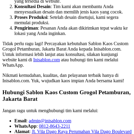
yang tersedia di website.
Konsultasi Desain
: Tim kami akan membantu Anda
menyesuaikan desain dan memilih jenis kaos yang cocok.
Proses Produksi
: Setelah desain disetujui, kami segera
memulai produksi.
Pengiriman
: Pesanan Anda akan dikirimkan tepat waktu ke
lokasi yang Anda inginkan.
Tidak perlu ragu lagi! Percayakan kebutuhan Sablon Kaos Custom
Grogol Petamburan, Jakarta Barat Anda kepada Inisablon.com.
Untuk informasi lebih lanjut atau konsultasi, silakan kunjungi
website kami di
Inisablon.com
atau hubungi tim kami melalui
WhatsApp.
Nikmati kemudahan, kualitas, dan pelayanan terbaik hanya di
Inisablon.com. Yuk, wujudkan kaos impian Anda bersama kami!
Hubungi Sablon Kaos Custom
Grogol Petamburan,
Jakarta Barat
Jangan ragu untuk menghubungi tim kami melalui:
Email
:
admin@inisablon.com
WhatsApp
:
0812-8643-2211
Alamat
:
Jl. Vila Dago Raya Perumahan Vila Dago Boulevard