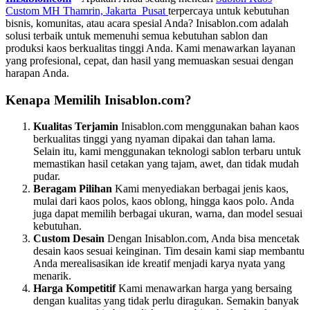
Custom MH Thamrin, Jakarta Pusat
terpercaya untuk kebutuhan
bisnis, komunitas, atau acara spesial Anda? Inisablon.com adalah
solusi terbaik untuk memenuhi semua kebutuhan sablon dan
produksi kaos berkualitas tinggi Anda. Kami menawarkan layanan
yang profesional, cepat, dan hasil yang memuaskan sesuai dengan
harapan Anda.
Kenapa Memilih Inisablon.com?
Kualitas Terjamin
Inisablon.com menggunakan bahan kaos
berkualitas tinggi yang nyaman dipakai dan tahan lama.
Selain itu, kami menggunakan teknologi sablon terbaru untuk
memastikan hasil cetakan yang tajam, awet, dan tidak mudah
pudar.
Beragam Pilihan
Kami menyediakan berbagai jenis kaos,
mulai dari kaos polos, kaos oblong, hingga kaos polo. Anda
juga dapat memilih berbagai ukuran, warna, dan model sesuai
kebutuhan.
Custom Desain
Dengan Inisablon.com, Anda bisa mencetak
desain kaos sesuai keinginan. Tim desain kami siap membantu
Anda merealisasikan ide kreatif menjadi karya nyata yang
menarik.
Harga Kompetitif
Kami menawarkan harga yang bersaing
dengan kualitas yang tidak perlu diragukan. Semakin banyak