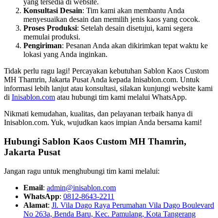
yang tersedia di website.
Konsultasi Desain
: Tim kami akan membantu Anda
menyesuaikan desain dan memilih jenis kaos yang cocok.
Proses Produksi
: Setelah desain disetujui, kami segera
memulai produksi.
Pengiriman
: Pesanan Anda akan dikirimkan tepat waktu ke
lokasi yang Anda inginkan.
Tidak perlu ragu lagi! Percayakan kebutuhan Sablon Kaos Custom
MH Thamrin, Jakarta Pusat Anda kepada Inisablon.com. Untuk
informasi lebih lanjut atau konsultasi, silakan kunjungi website kami
di
Inisablon.com
atau hubungi tim kami melalui WhatsApp.
Nikmati kemudahan, kualitas, dan pelayanan terbaik hanya di
Inisablon.com. Yuk, wujudkan kaos impian Anda bersama kami!
Hubungi Sablon Kaos Custom
MH Thamrin,
Jakarta Pusat
Jangan ragu untuk menghubungi tim kami melalui:
Email
:
admin@inisablon.com
WhatsApp
:
0812-8643-2211
Alamat
:
Jl. Vila Dago Raya Perumahan Vila Dago Boulevard
No 263a, Benda Baru, Kec. Pamulang, Kota Tangerang