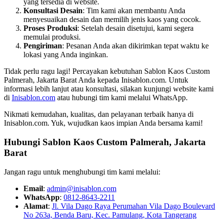
yang tersedia di website.
Konsultasi Desain
: Tim kami akan membantu Anda
menyesuaikan desain dan memilih jenis kaos yang cocok.
Proses Produksi
: Setelah desain disetujui, kami segera
memulai produksi.
Pengiriman
: Pesanan Anda akan dikirimkan tepat waktu ke
lokasi yang Anda inginkan.
Tidak perlu ragu lagi! Percayakan kebutuhan Sablon Kaos Custom
Palmerah, Jakarta Barat Anda kepada Inisablon.com. Untuk
informasi lebih lanjut atau konsultasi, silakan kunjungi website kami
di
Inisablon.com
atau hubungi tim kami melalui WhatsApp.
Nikmati kemudahan, kualitas, dan pelayanan terbaik hanya di
Inisablon.com. Yuk, wujudkan kaos impian Anda bersama kami!
Hubungi Sablon Kaos Custom
Palmerah, Jakarta
Barat
Jangan ragu untuk menghubungi tim kami melalui:
Email
:
admin@inisablon.com
WhatsApp
:
0812-8643-2211
Alamat
:
Jl. Vila Dago Raya Perumahan Vila Dago Boulevard
No 263a, Benda Baru, Kec. Pamulang, Kota Tangerang