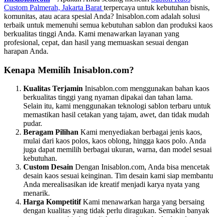
Custom Palmerah, Jakarta Barat
terpercaya untuk kebutuhan bisnis,
komunitas, atau acara spesial Anda? Inisablon.com adalah solusi
terbaik untuk memenuhi semua kebutuhan sablon dan produksi kaos
berkualitas tinggi Anda. Kami menawarkan layanan yang
profesional, cepat, dan hasil yang memuaskan sesuai dengan
harapan Anda.
Kenapa Memilih Inisablon.com?
Kualitas Terjamin
Inisablon.com menggunakan bahan kaos
berkualitas tinggi yang nyaman dipakai dan tahan lama.
Selain itu, kami menggunakan teknologi sablon terbaru untuk
memastikan hasil cetakan yang tajam, awet, dan tidak mudah
pudar.
Beragam Pilihan
Kami menyediakan berbagai jenis kaos,
mulai dari kaos polos, kaos oblong, hingga kaos polo. Anda
juga dapat memilih berbagai ukuran, warna, dan model sesuai
kebutuhan.
Custom Desain
Dengan Inisablon.com, Anda bisa mencetak
desain kaos sesuai keinginan. Tim desain kami siap membantu
Anda merealisasikan ide kreatif menjadi karya nyata yang
menarik.
Harga Kompetitif
Kami menawarkan harga yang bersaing
dengan kualitas yang tidak perlu diragukan. Semakin banyak