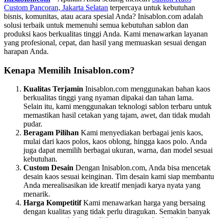
Custom Pancoran, Jakarta Selatan
terpercaya untuk kebutuhan
bisnis, komunitas, atau acara spesial Anda? Inisablon.com adalah
solusi terbaik untuk memenuhi semua kebutuhan sablon dan
produksi kaos berkualitas tinggi Anda. Kami menawarkan layanan
yang profesional, cepat, dan hasil yang memuaskan sesuai dengan
harapan Anda.
Kenapa Memilih Inisablon.com?
Kualitas Terjamin
Inisablon.com menggunakan bahan kaos
berkualitas tinggi yang nyaman dipakai dan tahan lama.
Selain itu, kami menggunakan teknologi sablon terbaru untuk
memastikan hasil cetakan yang tajam, awet, dan tidak mudah
pudar.
Beragam Pilihan
Kami menyediakan berbagai jenis kaos,
mulai dari kaos polos, kaos oblong, hingga kaos polo. Anda
juga dapat memilih berbagai ukuran, warna, dan model sesuai
kebutuhan.
Custom Desain
Dengan Inisablon.com, Anda bisa mencetak
desain kaos sesuai keinginan. Tim desain kami siap membantu
Anda merealisasikan ide kreatif menjadi karya nyata yang
menarik.
Harga Kompetitif
Kami menawarkan harga yang bersaing
dengan kualitas yang tidak perlu diragukan. Semakin banyak