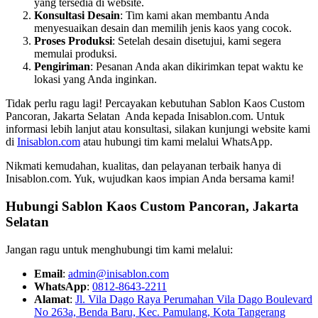
yang tersedia di website.
Konsultasi Desain
: Tim kami akan membantu Anda
menyesuaikan desain dan memilih jenis kaos yang cocok.
Proses Produksi
: Setelah desain disetujui, kami segera
memulai produksi.
Pengiriman
: Pesanan Anda akan dikirimkan tepat waktu ke
lokasi yang Anda inginkan.
Tidak perlu ragu lagi! Percayakan kebutuhan Sablon Kaos Custom
Pancoran, Jakarta Selatan Anda kepada Inisablon.com. Untuk
informasi lebih lanjut atau konsultasi, silakan kunjungi website kami
di
Inisablon.com
atau hubungi tim kami melalui WhatsApp.
Nikmati kemudahan, kualitas, dan pelayanan terbaik hanya di
Inisablon.com. Yuk, wujudkan kaos impian Anda bersama kami!
Hubungi Sablon Kaos Custom
Pancoran, Jakarta
Selatan
Jangan ragu untuk menghubungi tim kami melalui:
Email
:
admin@inisablon.com
WhatsApp
:
0812-8643-2211
Alamat
:
Jl. Vila Dago Raya Perumahan Vila Dago Boulevard
No 263a, Benda Baru, Kec. Pamulang, Kota Tangerang