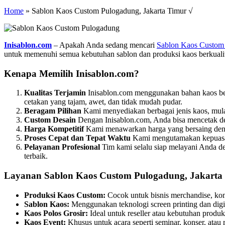
Home
»
Sablon Kaos Custom Pulogadung, Jakarta Timur √
Inisablon.com
– Apakah Anda sedang mencari
Sablon Kaos Custom
untuk memenuhi semua kebutuhan sablon dan produksi kaos berkualit
Kenapa Memilih Inisablon.com?
Kualitas Terjamin
Inisablon.com menggunakan bahan kaos berk
cetakan yang tajam, awet, dan tidak mudah pudar.
Beragam Pilihan
Kami menyediakan berbagai jenis kaos, mulai
Custom Desain
Dengan Inisablon.com, Anda bisa mencetak des
Harga Kompetitif
Kami menawarkan harga yang bersaing denga
Proses Cepat dan Tepat Waktu
Kami mengutamakan kepuasan 
Pelayanan Profesional
Tim kami selalu siap melayani Anda d
terbaik.
Layanan Sablon Kaos Custom Pulogadung, Jakarta
Produksi Kaos Custom:
Cocok untuk bisnis merchandise, kom
Sablon Kaos:
Menggunakan teknologi screen printing dan digit
Kaos Polos Grosir:
Ideal untuk reseller atau kebutuhan produks
Kaos Event:
Khusus untuk acara seperti seminar, konser, atau 