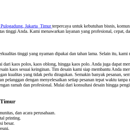
 Pulogadung, Jakarta Timur
terpercaya untuk kebutuhan bisnis, komunit
as tinggi Anda. Kami menawarkan layanan yang profesional, cepat, d
ualitas tinggi yang nyaman dipakai dan tahan lama. Selain itu, kami
 dari kaos polos, kaos oblong, hingga kaos polo. Anda juga dapat mem
ain kaos sesuai keinginan. Tim desain kami siap membantu Anda mereal
n kualitas yang tidak perlu diragukan. Semakin banyak pesanan, sem
pelanggan dengan menyelesaikan setiap pesanan tepat waktu tanpa 
engan ramah dan profesional. Mulai dari konsultasi desain hingga pe
 Timur
unitas, dan acara perusahaan.
al printing.
i besar.
reuni.