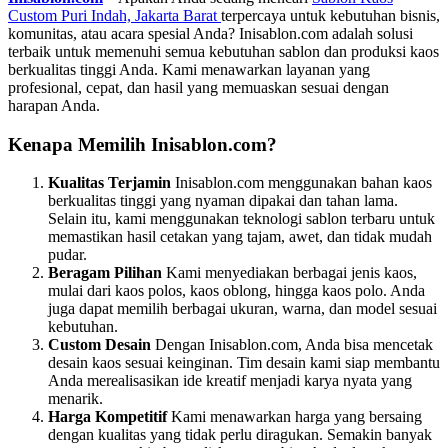
Custom Puri Indah, Jakarta Barat
terpercaya untuk kebutuhan bisnis,
komunitas, atau acara spesial Anda? Inisablon.com adalah solusi
terbaik untuk memenuhi semua kebutuhan sablon dan produksi kaos
berkualitas tinggi Anda. Kami menawarkan layanan yang
profesional, cepat, dan hasil yang memuaskan sesuai dengan
harapan Anda.
Kenapa Memilih Inisablon.com?
Kualitas Terjamin
Inisablon.com menggunakan bahan kaos
berkualitas tinggi yang nyaman dipakai dan tahan lama.
Selain itu, kami menggunakan teknologi sablon terbaru untuk
memastikan hasil cetakan yang tajam, awet, dan tidak mudah
pudar.
Beragam Pilihan
Kami menyediakan berbagai jenis kaos,
mulai dari kaos polos, kaos oblong, hingga kaos polo. Anda
juga dapat memilih berbagai ukuran, warna, dan model sesuai
kebutuhan.
Custom Desain
Dengan Inisablon.com, Anda bisa mencetak
desain kaos sesuai keinginan. Tim desain kami siap membantu
Anda merealisasikan ide kreatif menjadi karya nyata yang
menarik.
Harga Kompetitif
Kami menawarkan harga yang bersaing
dengan kualitas yang tidak perlu diragukan. Semakin banyak