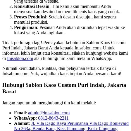
yang tersedia di website.
Konsultasi Desain
: Tim kami akan membantu Anda
menyesuaikan desain dan memilih jenis kaos yang cocok.
Proses Produksi
: Setelah desain disetujui, kami segera
memulai produksi.
Pengiriman
: Pesanan Anda akan dikirimkan tepat waktu ke
lokasi yang Anda inginkan.
Tidak perlu ragu lagi! Percayakan kebutuhan Sablon Kaos Custom
Puri Indah, Jakarta Barat Anda kepada Inisablon.com. Untuk
informasi lebih lanjut atau konsultasi, silakan kunjungi website kami
di
Inisablon.com
atau hubungi tim kami melalui WhatsApp.
Nikmati kemudahan, kualitas, dan pelayanan terbaik hanya di
Inisablon.com. Yuk, wujudkan kaos impian Anda bersama kami!
Hubungi Sablon Kaos Custom
Puri Indah, Jakarta
Barat
Jangan ragu untuk menghubungi tim kami melalui:
Email
:
admin@inisablon.com
WhatsApp
:
0812-8643-2211
Alamat
:
Jl. Vila Dago Raya Perumahan Vila Dago Boulevard
No 263a, Benda Baru, Kec. Pamulang, Kota Tangerang