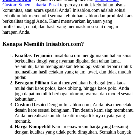
Custom Senen, Jakarta Pusat
terpercaya untuk kebutuhan bisnis,
komunitas, atau acara spesial Anda? Inisablon.com adalah solusi
terbaik untuk memenuhi semua kebutuhan sablon dan produksi kaos
berkualitas tinggi Anda. Kami menawarkan layanan yang
profesional, cepat, dan hasil yang memuaskan sesuai dengan
harapan Anda.
Kenapa Memilih Inisablon.com?
Kualitas Terjamin
Inisablon.com menggunakan bahan kaos
berkualitas tinggi yang nyaman dipakai dan tahan lama.
Selain itu, kami menggunakan teknologi sablon terbaru untuk
memastikan hasil cetakan yang tajam, awet, dan tidak mudah
pudar.
Beragam Pilihan
Kami menyediakan berbagai jenis kaos,
mulai dari kaos polos, kaos oblong, hingga kaos polo. Anda
juga dapat memilih berbagai ukuran, warna, dan model sesuai
kebutuhan.
Custom Desain
Dengan Inisablon.com, Anda bisa mencetak
desain kaos sesuai keinginan. Tim desain kami siap membantu
Anda merealisasikan ide kreatif menjadi karya nyata yang
menarik.
Harga Kompetitif
Kami menawarkan harga yang bersaing
dengan kualitas yang tidak perlu diragukan. Semakin banyak