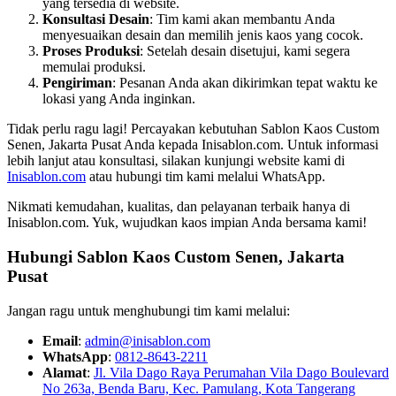
yang tersedia di website.
Konsultasi Desain
: Tim kami akan membantu Anda
menyesuaikan desain dan memilih jenis kaos yang cocok.
Proses Produksi
: Setelah desain disetujui, kami segera
memulai produksi.
Pengiriman
: Pesanan Anda akan dikirimkan tepat waktu ke
lokasi yang Anda inginkan.
Tidak perlu ragu lagi! Percayakan kebutuhan Sablon Kaos Custom
Senen, Jakarta Pusat Anda kepada Inisablon.com. Untuk informasi
lebih lanjut atau konsultasi, silakan kunjungi website kami di
Inisablon.com
atau hubungi tim kami melalui WhatsApp.
Nikmati kemudahan, kualitas, dan pelayanan terbaik hanya di
Inisablon.com. Yuk, wujudkan kaos impian Anda bersama kami!
Hubungi Sablon Kaos Custom
Senen, Jakarta
Pusat
Jangan ragu untuk menghubungi tim kami melalui:
Email
:
admin@inisablon.com
WhatsApp
:
0812-8643-2211
Alamat
:
Jl. Vila Dago Raya Perumahan Vila Dago Boulevard
No 263a, Benda Baru, Kec. Pamulang, Kota Tangerang