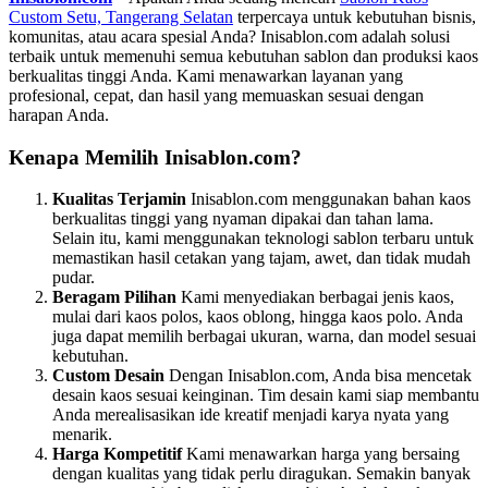
Custom Setu, Tangerang Selatan
terpercaya untuk kebutuhan bisnis,
komunitas, atau acara spesial Anda? Inisablon.com adalah solusi
terbaik untuk memenuhi semua kebutuhan sablon dan produksi kaos
berkualitas tinggi Anda. Kami menawarkan layanan yang
profesional, cepat, dan hasil yang memuaskan sesuai dengan
harapan Anda.
Kenapa Memilih Inisablon.com?
Kualitas Terjamin
Inisablon.com menggunakan bahan kaos
berkualitas tinggi yang nyaman dipakai dan tahan lama.
Selain itu, kami menggunakan teknologi sablon terbaru untuk
memastikan hasil cetakan yang tajam, awet, dan tidak mudah
pudar.
Beragam Pilihan
Kami menyediakan berbagai jenis kaos,
mulai dari kaos polos, kaos oblong, hingga kaos polo. Anda
juga dapat memilih berbagai ukuran, warna, dan model sesuai
kebutuhan.
Custom Desain
Dengan Inisablon.com, Anda bisa mencetak
desain kaos sesuai keinginan. Tim desain kami siap membantu
Anda merealisasikan ide kreatif menjadi karya nyata yang
menarik.
Harga Kompetitif
Kami menawarkan harga yang bersaing
dengan kualitas yang tidak perlu diragukan. Semakin banyak