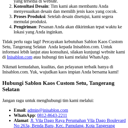
yang tersedia di website.
Konsultasi Desain
: Tim kami akan membantu Anda
menyesuaikan desain dan memilih jenis kaos yang cocok.
Proses Produksi
: Setelah desain disetujui, kami segera
memulai produksi.
Pengiriman
: Pesanan Anda akan dikirimkan tepat waktu ke
lokasi yang Anda inginkan.
Tidak perlu ragu lagi! Percayakan kebutuhan Sablon Kaos Custom
Setu, Tangerang Selatan Anda kepada Inisablon.com. Untuk
informasi lebih lanjut atau konsultasi, silakan kunjungi website kami
di
Inisablon.com
atau hubungi tim kami melalui WhatsApp.
Nikmati kemudahan, kualitas, dan pelayanan terbaik hanya di
Inisablon.com. Yuk, wujudkan kaos impian Anda bersama kami!
Hubungi Sablon Kaos Custom
Setu, Tangerang
Selatan
Jangan ragu untuk menghubungi tim kami melalui:
Email
:
admin@inisablon.com
WhatsApp
:
0812-8643-2211
Alamat
:
Jl. Vila Dago Raya Perumahan Vila Dago Boulevard
No 263a, Benda Baru, Kec. Pamulang, Kota Tangerang