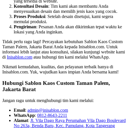
yang tersedia di website.
Konsultasi Desain
: Tim kami akan membantu Anda
menyesuaikan desain dan memilih jenis kaos yang cocok.
Proses Produksi
: Setelah desain disetujui, kami segera
memulai produksi.
Pengiriman
: Pesanan Anda akan dikirimkan tepat waktu ke
lokasi yang Anda inginkan.
Tidak perlu ragu lagi! Percayakan kebutuhan Sablon Kaos Custom
Taman Palem, Jakarta Barat Anda kepada Inisablon.com. Untuk
informasi lebih lanjut atau konsultasi, silakan kunjungi website kami
di
Inisablon.com
atau hubungi tim kami melalui WhatsApp.
Nikmati kemudahan, kualitas, dan pelayanan terbaik hanya di
Inisablon.com. Yuk, wujudkan kaos impian Anda bersama kami!
Hubungi Sablon Kaos Custom
Taman Palem,
Jakarta Barat
Jangan ragu untuk menghubungi tim kami melalui:
Email
:
admin@inisablon.com
WhatsApp
:
0812-8643-2211
Alamat
:
Jl. Vila Dago Raya Perumahan Vila Dago Boulevard
No 263a, Benda Baru, Kec. Pamulang, Kota Tangerang