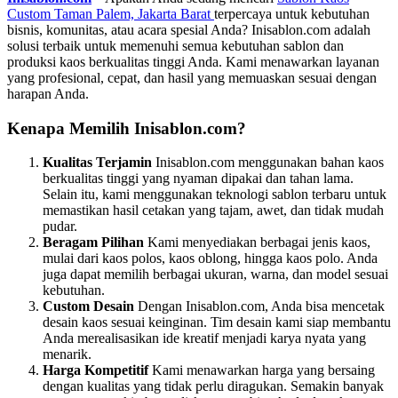
Custom Taman Palem, Jakarta Barat
terpercaya untuk kebutuhan
bisnis, komunitas, atau acara spesial Anda? Inisablon.com adalah
solusi terbaik untuk memenuhi semua kebutuhan sablon dan
produksi kaos berkualitas tinggi Anda. Kami menawarkan layanan
yang profesional, cepat, dan hasil yang memuaskan sesuai dengan
harapan Anda.
Kenapa Memilih Inisablon.com?
Kualitas Terjamin
Inisablon.com menggunakan bahan kaos
berkualitas tinggi yang nyaman dipakai dan tahan lama.
Selain itu, kami menggunakan teknologi sablon terbaru untuk
memastikan hasil cetakan yang tajam, awet, dan tidak mudah
pudar.
Beragam Pilihan
Kami menyediakan berbagai jenis kaos,
mulai dari kaos polos, kaos oblong, hingga kaos polo. Anda
juga dapat memilih berbagai ukuran, warna, dan model sesuai
kebutuhan.
Custom Desain
Dengan Inisablon.com, Anda bisa mencetak
desain kaos sesuai keinginan. Tim desain kami siap membantu
Anda merealisasikan ide kreatif menjadi karya nyata yang
menarik.
Harga Kompetitif
Kami menawarkan harga yang bersaing
dengan kualitas yang tidak perlu diragukan. Semakin banyak