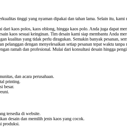
ualitas tinggi yang nyaman dipakai dan tahan lama. Selain itu, kami
 dari kaos polos, kaos oblong, hingga kaos polo. Anda juga dapat mem
ain kaos sesuai keinginan. Tim desain kami siap membantu Anda mereal
n kualitas yang tidak perlu diragukan. Semakin banyak pesanan, sem
pelanggan dengan menyelesaikan setiap pesanan tepat waktu tanpa 
engan ramah dan profesional. Mulai dari konsultasi desain hingga pe
unitas, dan acara perusahaan.
al printing.
i besar.
reuni.
g tersedia di website.
an desain dan memilih jenis kaos yang cocok.
i produksi.