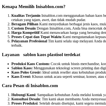
Kenapa Memilih Inisablon.com?
Kualitas Terjamin
Inisablon.com menggunakan bahan kaos berk
cetakan yang tajam, awet, dan tidak mudah pudar.
Beragam Pilihan
Kami menyediakan berbagai jenis kaos, mulai
Custom Desain
Dengan Inisablon.com, Anda bisa mencetak des
Harga Kompetitif
Kami menawarkan harga yang bersaing denga
Proses Cepat dan Tepat Waktu
Kami mengutamakan kepuasan 
Pelayanan Profesional
Tim kami selalu siap melayani Anda d
terbaik.
Layanan sablon kaos plastisol terdekat
Produksi Kaos Custom:
Cocok untuk bisnis merchandise, kom
Sablon Kaos:
Menggunakan teknologi screen printing dan digit
Kaos Polos Grosir:
Ideal untuk reseller atau kebutuhan produks
Kaos Event:
Khusus untuk acara seperti seminar, konser, atau 
Cara Pesan di Inisablon.com
Hubungi Kami
: Sampaikan kebutuhan Anda melalui kontak yan
Konsultasi Desain
: Tim kami akan membantu Anda menyesuaik
Proses Produksi
: Setelah desain disetujui, kami segera memula