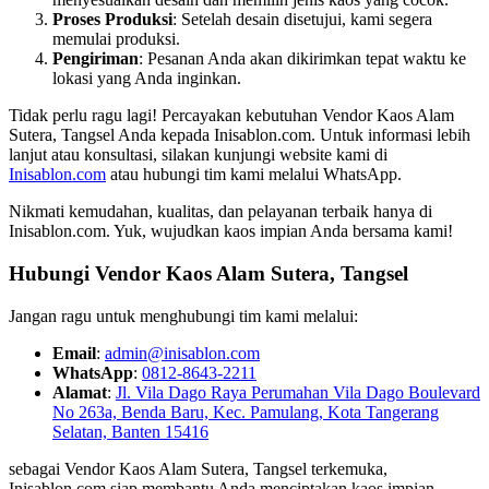
Proses Produksi
: Setelah desain disetujui, kami segera
memulai produksi.
Pengiriman
: Pesanan Anda akan dikirimkan tepat waktu ke
lokasi yang Anda inginkan.
Tidak perlu ragu lagi! Percayakan kebutuhan Vendor Kaos Alam
Sutera, Tangsel Anda kepada Inisablon.com. Untuk informasi lebih
lanjut atau konsultasi, silakan kunjungi website kami di
Inisablon.com
atau hubungi tim kami melalui WhatsApp.
Nikmati kemudahan, kualitas, dan pelayanan terbaik hanya di
Inisablon.com. Yuk, wujudkan kaos impian Anda bersama kami!
Hubungi Vendor Kaos Alam Sutera, Tangsel
Jangan ragu untuk menghubungi tim kami melalui:
Email
:
admin@inisablon.com
WhatsApp
:
0812-8643-2211
Alamat
:
Jl. Vila Dago Raya Perumahan Vila Dago Boulevard
No 263a, Benda Baru, Kec. Pamulang, Kota Tangerang
Selatan, Banten 15416
sebagai Vendor Kaos Alam Sutera, Tangsel terkemuka,
Inisablon.com siap membantu Anda menciptakan kaos impian