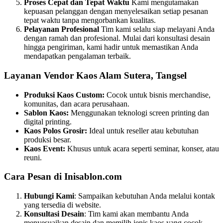
Proses Cepat dan Tepat Waktu
Kami mengutamakan
kepuasan pelanggan dengan menyelesaikan setiap pesanan
tepat waktu tanpa mengorbankan kualitas.
Pelayanan Profesional
Tim kami selalu siap melayani Anda
dengan ramah dan profesional. Mulai dari konsultasi desain
hingga pengiriman, kami hadir untuk memastikan Anda
mendapatkan pengalaman terbaik.
Layanan Vendor Kaos Alam Sutera, Tangsel
Produksi Kaos Custom:
Cocok untuk bisnis merchandise,
komunitas, dan acara perusahaan.
Sablon Kaos:
Menggunakan teknologi screen printing dan
digital printing.
Kaos Polos Grosir:
Ideal untuk reseller atau kebutuhan
produksi besar.
Kaos Event:
Khusus untuk acara seperti seminar, konser, atau
reuni.
Cara Pesan di Inisablon.com
Hubungi Kami
: Sampaikan kebutuhan Anda melalui kontak
yang tersedia di website.
Konsultasi Desain
: Tim kami akan membantu Anda
menyesuaikan desain dan memilih jenis kaos yang cocok.