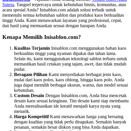
Sutera
, Tangsel terpercaya untuk kebutuhan bisnis, komunitas, atau
acara spesial Anda? Inisablon.com adalah solusi terbaik untuk
memenuhi semua kebutuhan sablon dan produksi kaos berkualitas
tinggi Anda. Kami menawarkan layanan yang profesional, cepat,
dan hasil yang memuaskan sesuai dengan harapan Anda.
Kenapa Memilih Inisablon.com?
Kualitas Terjamin
Inisablon.com menggunakan bahan kaos
berkualitas tinggi yang nyaman dipakai dan tahan lama.
Selain itu, kami menggunakan teknologi sablon terbaru untuk
memastikan hasil cetakan yang tajam, awet, dan tidak mudah
pudar.
Beragam Pilihan
Kami menyediakan berbagai jenis kaos,
mulai dari kaos polos, kaos oblong, hingga kaos polo. Anda
juga dapat memilih berbagai ukuran, warna, dan model sesuai
kebutuhan.
Custom Desain
Dengan Inisablon.com, Anda bisa mencetak
desain kaos sesuai keinginan. Tim desain kami siap membantu
Anda merealisasikan ide kreatif menjadi karya nyata yang
menarik.
Harga Kompetitif
Kami menawarkan harga yang bersaing
dengan kualitas yang tidak perlu diragukan. Semakin banyak
pesanan, semakin besar diskon yang bisa Anda dapatkan.