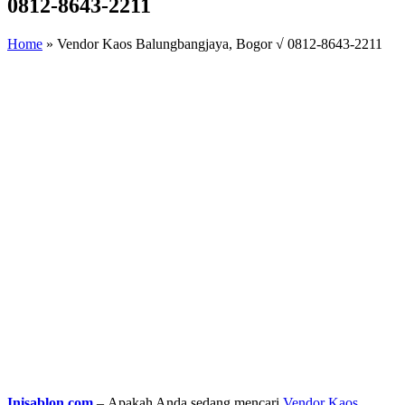
0812-8643-2211
Home
»
Vendor Kaos Balungbangjaya, Bogor √ 0812-8643-2211
Inisablon.com
– Apakah Anda sedang mencari
Vendor Kaos