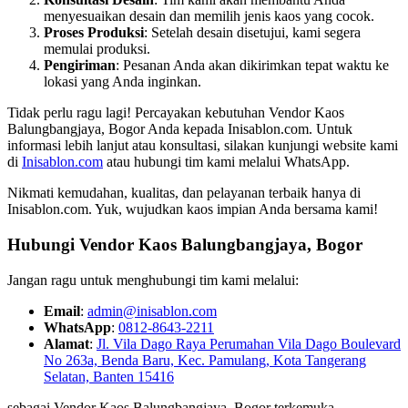
menyesuaikan desain dan memilih jenis kaos yang cocok.
Proses Produksi
: Setelah desain disetujui, kami segera
memulai produksi.
Pengiriman
: Pesanan Anda akan dikirimkan tepat waktu ke
lokasi yang Anda inginkan.
Tidak perlu ragu lagi! Percayakan kebutuhan Vendor Kaos
Balungbangjaya, Bogor Anda kepada Inisablon.com. Untuk
informasi lebih lanjut atau konsultasi, silakan kunjungi website kami
di
Inisablon.com
atau hubungi tim kami melalui WhatsApp.
Nikmati kemudahan, kualitas, dan pelayanan terbaik hanya di
Inisablon.com. Yuk, wujudkan kaos impian Anda bersama kami!
Hubungi Vendor Kaos Balungbangjaya, Bogor
Jangan ragu untuk menghubungi tim kami melalui:
Email
:
admin@inisablon.com
WhatsApp
:
0812-8643-2211
Alamat
:
Jl. Vila Dago Raya Perumahan Vila Dago Boulevard
No 263a, Benda Baru, Kec. Pamulang, Kota Tangerang
Selatan, Banten 15416
sebagai Vendor Kaos Balungbangjaya, Bogor terkemuka,