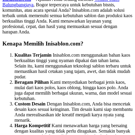
Balungbangjaya
, Bogor terpercaya untuk kebutuhan bisnis,
komunitas, atau acara spesial Anda? Inisablon.com adalah solusi
terbaik untuk memenuhi semua kebutuhan sablon dan produksi kaos
berkualitas tinggi Anda. Kami menawarkan layanan yang
profesional, cepat, dan hasil yang memuaskan sesuai dengan
harapan Anda.
Kenapa Memilih Inisablon.com?
Kualitas Terjamin
Inisablon.com menggunakan bahan kaos
berkualitas tinggi yang nyaman dipakai dan tahan lama.
Selain itu, kami menggunakan teknologi sablon terbaru untuk
memastikan hasil cetakan yang tajam, awet, dan tidak mudah
pudar.
Beragam Pilihan
Kami menyediakan berbagai jenis kaos,
mulai dari kaos polos, kaos oblong, hingga kaos polo. Anda
juga dapat memilih berbagai ukuran, warna, dan model sesuai
kebutuhan.
Custom Desain
Dengan Inisablon.com, Anda bisa mencetak
desain kaos sesuai keinginan. Tim desain kami siap membantu
Anda merealisasikan ide kreatif menjadi karya nyata yang
menarik.
Harga Kompetitif
Kami menawarkan harga yang bersaing
dengan kualitas yang tidak perlu diragukan. Semakin banyak