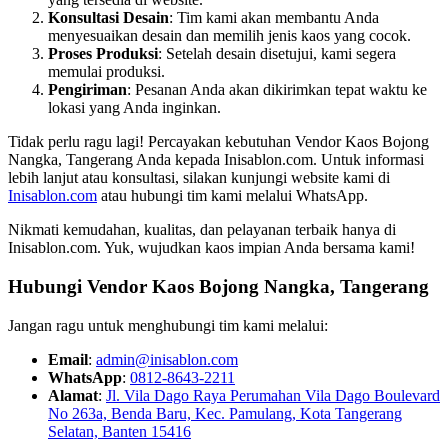
Konsultasi Desain
: Tim kami akan membantu Anda
menyesuaikan desain dan memilih jenis kaos yang cocok.
Proses Produksi
: Setelah desain disetujui, kami segera
memulai produksi.
Pengiriman
: Pesanan Anda akan dikirimkan tepat waktu ke
lokasi yang Anda inginkan.
Tidak perlu ragu lagi! Percayakan kebutuhan Vendor Kaos Bojong
Nangka, Tangerang Anda kepada Inisablon.com. Untuk informasi
lebih lanjut atau konsultasi, silakan kunjungi website kami di
Inisablon.com
atau hubungi tim kami melalui WhatsApp.
Nikmati kemudahan, kualitas, dan pelayanan terbaik hanya di
Inisablon.com. Yuk, wujudkan kaos impian Anda bersama kami!
Hubungi Vendor Kaos Bojong Nangka, Tangerang
Jangan ragu untuk menghubungi tim kami melalui:
Email
:
admin@inisablon.com
WhatsApp
:
0812-8643-2211
Alamat
:
Jl. Vila Dago Raya Perumahan Vila Dago Boulevard
No 263a, Benda Baru, Kec. Pamulang, Kota Tangerang
Selatan, Banten 15416