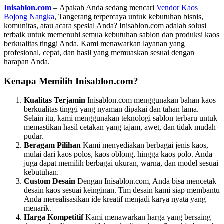
Inisablon.com
– Apakah Anda sedang mencari
Vendor Kaos
Bojong Nangka
, Tangerang terpercaya untuk kebutuhan bisnis,
komunitas, atau acara spesial Anda? Inisablon.com adalah solusi
terbaik untuk memenuhi semua kebutuhan sablon dan produksi kaos
berkualitas tinggi Anda. Kami menawarkan layanan yang
profesional, cepat, dan hasil yang memuaskan sesuai dengan
harapan Anda.
Kenapa Memilih Inisablon.com?
Kualitas Terjamin
Inisablon.com menggunakan bahan kaos
berkualitas tinggi yang nyaman dipakai dan tahan lama.
Selain itu, kami menggunakan teknologi sablon terbaru untuk
memastikan hasil cetakan yang tajam, awet, dan tidak mudah
pudar.
Beragam Pilihan
Kami menyediakan berbagai jenis kaos,
mulai dari kaos polos, kaos oblong, hingga kaos polo. Anda
juga dapat memilih berbagai ukuran, warna, dan model sesuai
kebutuhan.
Custom Desain
Dengan Inisablon.com, Anda bisa mencetak
desain kaos sesuai keinginan. Tim desain kami siap membantu
Anda merealisasikan ide kreatif menjadi karya nyata yang
menarik.
Harga Kompetitif
Kami menawarkan harga yang bersaing