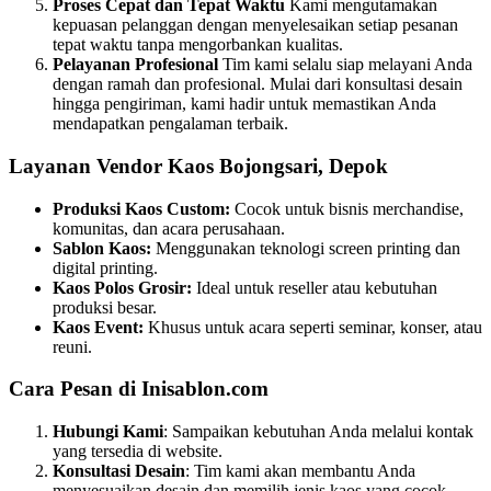
Proses Cepat dan Tepat Waktu
Kami mengutamakan
kepuasan pelanggan dengan menyelesaikan setiap pesanan
tepat waktu tanpa mengorbankan kualitas.
Pelayanan Profesional
Tim kami selalu siap melayani Anda
dengan ramah dan profesional. Mulai dari konsultasi desain
hingga pengiriman, kami hadir untuk memastikan Anda
mendapatkan pengalaman terbaik.
Layanan Vendor Kaos Bojongsari, Depok
Produksi Kaos Custom:
Cocok untuk bisnis merchandise,
komunitas, dan acara perusahaan.
Sablon Kaos:
Menggunakan teknologi screen printing dan
digital printing.
Kaos Polos Grosir:
Ideal untuk reseller atau kebutuhan
produksi besar.
Kaos Event:
Khusus untuk acara seperti seminar, konser, atau
reuni.
Cara Pesan di Inisablon.com
Hubungi Kami
: Sampaikan kebutuhan Anda melalui kontak
yang tersedia di website.
Konsultasi Desain
: Tim kami akan membantu Anda
menyesuaikan desain dan memilih jenis kaos yang cocok.