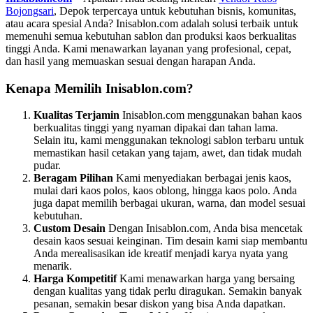
Bojongsari
, Depok terpercaya untuk kebutuhan bisnis, komunitas,
atau acara spesial Anda? Inisablon.com adalah solusi terbaik untuk
memenuhi semua kebutuhan sablon dan produksi kaos berkualitas
tinggi Anda. Kami menawarkan layanan yang profesional, cepat,
dan hasil yang memuaskan sesuai dengan harapan Anda.
Kenapa Memilih Inisablon.com?
Kualitas Terjamin
Inisablon.com menggunakan bahan kaos
berkualitas tinggi yang nyaman dipakai dan tahan lama.
Selain itu, kami menggunakan teknologi sablon terbaru untuk
memastikan hasil cetakan yang tajam, awet, dan tidak mudah
pudar.
Beragam Pilihan
Kami menyediakan berbagai jenis kaos,
mulai dari kaos polos, kaos oblong, hingga kaos polo. Anda
juga dapat memilih berbagai ukuran, warna, dan model sesuai
kebutuhan.
Custom Desain
Dengan Inisablon.com, Anda bisa mencetak
desain kaos sesuai keinginan. Tim desain kami siap membantu
Anda merealisasikan ide kreatif menjadi karya nyata yang
menarik.
Harga Kompetitif
Kami menawarkan harga yang bersaing
dengan kualitas yang tidak perlu diragukan. Semakin banyak
pesanan, semakin besar diskon yang bisa Anda dapatkan.