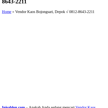
8643-2211
Home
»
Vendor Kaos Bojongsari, Depok √ 0812-8643-2211
Inisablon.com
– Apakah Anda sedang mencari
Vendor Kaos