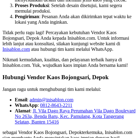
Proses Produksi
: Setelah desain disetujui, kami segera
memulai produksi.
Pengiriman
: Pesanan Anda akan dikirimkan tepat waktu ke
lokasi yang Anda inginkan.
Tidak perlu ragu lagi! Percayakan kebutuhan Vendor Kaos
Bojongsari, Depok Anda kepada Inisablon.com. Untuk informasi
lebih lanjut atau konsultasi, silakan kunjungi website kami di
Inisablon.com
atau hubungi tim kami melalui WhatsApp.
Nikmati kemudahan, kualitas, dan pelayanan terbaik hanya di
Inisablon.com. Yuk, wujudkan kaos impian Anda bersama kami!
Hubungi Vendor Kaos Bojongsari, Depok
Jangan ragu untuk menghubungi tim kami melalui:
Email
:
admin@inisablon.com
WhatsApp
:
0812-8643-2211
Alamat
:
Jl. Vila Dago Raya Perumahan Vila Dago Boulevard
No 263a, Benda Baru, Kec. Pamulang, Kota Tangerang
Selatan, Banten 15416
sebagai Vendor Kaos Bojongsari, Depokterkemuka, Inisablon.com
siap membantu Anda menciptakan kaos impian dengan hasil