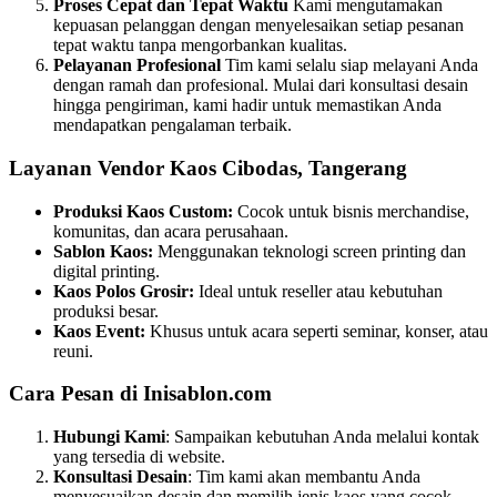
Proses Cepat dan Tepat Waktu
Kami mengutamakan
kepuasan pelanggan dengan menyelesaikan setiap pesanan
tepat waktu tanpa mengorbankan kualitas.
Pelayanan Profesional
Tim kami selalu siap melayani Anda
dengan ramah dan profesional. Mulai dari konsultasi desain
hingga pengiriman, kami hadir untuk memastikan Anda
mendapatkan pengalaman terbaik.
Layanan Vendor Kaos Cibodas, Tangerang
Produksi Kaos Custom:
Cocok untuk bisnis merchandise,
komunitas, dan acara perusahaan.
Sablon Kaos:
Menggunakan teknologi screen printing dan
digital printing.
Kaos Polos Grosir:
Ideal untuk reseller atau kebutuhan
produksi besar.
Kaos Event:
Khusus untuk acara seperti seminar, konser, atau
reuni.
Cara Pesan di Inisablon.com
Hubungi Kami
: Sampaikan kebutuhan Anda melalui kontak
yang tersedia di website.
Konsultasi Desain
: Tim kami akan membantu Anda
menyesuaikan desain dan memilih jenis kaos yang cocok.