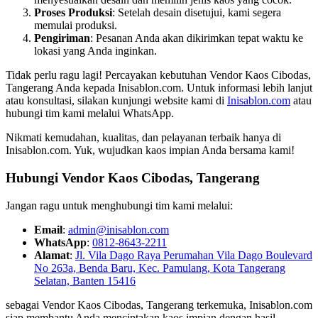
Proses Produksi
: Setelah desain disetujui, kami segera
memulai produksi.
Pengiriman
: Pesanan Anda akan dikirimkan tepat waktu ke
lokasi yang Anda inginkan.
Tidak perlu ragu lagi! Percayakan kebutuhan Vendor Kaos Cibodas,
Tangerang Anda kepada Inisablon.com. Untuk informasi lebih lanjut
atau konsultasi, silakan kunjungi website kami di
Inisablon.com
atau
hubungi tim kami melalui WhatsApp.
Nikmati kemudahan, kualitas, dan pelayanan terbaik hanya di
Inisablon.com. Yuk, wujudkan kaos impian Anda bersama kami!
Hubungi Vendor Kaos Cibodas, Tangerang
Jangan ragu untuk menghubungi tim kami melalui:
Email
:
admin@inisablon.com
WhatsApp
:
0812-8643-2211
Alamat
:
Jl. Vila Dago Raya Perumahan Vila Dago Boulevard
No 263a, Benda Baru, Kec. Pamulang, Kota Tangerang
Selatan, Banten 15416
sebagai Vendor Kaos Cibodas, Tangerang terkemuka, Inisablon.com
siap membantu Anda menciptakan kaos impian dengan hasil