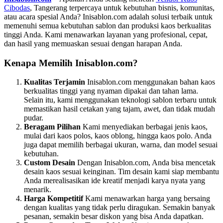
Cibodas
, Tangerang terpercaya untuk kebutuhan bisnis, komunitas,
atau acara spesial Anda? Inisablon.com adalah solusi terbaik untuk
memenuhi semua kebutuhan sablon dan produksi kaos berkualitas
tinggi Anda. Kami menawarkan layanan yang profesional, cepat,
dan hasil yang memuaskan sesuai dengan harapan Anda.
Kenapa Memilih Inisablon.com?
Kualitas Terjamin
Inisablon.com menggunakan bahan kaos
berkualitas tinggi yang nyaman dipakai dan tahan lama.
Selain itu, kami menggunakan teknologi sablon terbaru untuk
memastikan hasil cetakan yang tajam, awet, dan tidak mudah
pudar.
Beragam Pilihan
Kami menyediakan berbagai jenis kaos,
mulai dari kaos polos, kaos oblong, hingga kaos polo. Anda
juga dapat memilih berbagai ukuran, warna, dan model sesuai
kebutuhan.
Custom Desain
Dengan Inisablon.com, Anda bisa mencetak
desain kaos sesuai keinginan. Tim desain kami siap membantu
Anda merealisasikan ide kreatif menjadi karya nyata yang
menarik.
Harga Kompetitif
Kami menawarkan harga yang bersaing
dengan kualitas yang tidak perlu diragukan. Semakin banyak
pesanan, semakin besar diskon yang bisa Anda dapatkan.