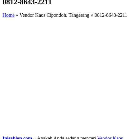
0812-8643-2211
Home
»
Vendor Kaos Cipondoh, Tangerang √ 0812-8643-2211
Inisablon.com
– Apakah Anda sedang mencari
Vendor Kaos