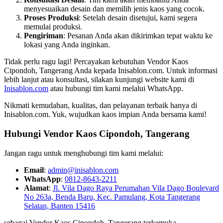
menyesuaikan desain dan memilih jenis kaos yang cocok.
Proses Produksi
: Setelah desain disetujui, kami segera
memulai produksi.
Pengiriman
: Pesanan Anda akan dikirimkan tepat waktu ke
lokasi yang Anda inginkan.
Tidak perlu ragu lagi! Percayakan kebutuhan Vendor Kaos
Cipondoh, Tangerang Anda kepada Inisablon.com. Untuk informasi
lebih lanjut atau konsultasi, silakan kunjungi website kami di
Inisablon.com
atau hubungi tim kami melalui WhatsApp.
Nikmati kemudahan, kualitas, dan pelayanan terbaik hanya di
Inisablon.com. Yuk, wujudkan kaos impian Anda bersama kami!
Hubungi Vendor Kaos Cipondoh, Tangerang
Jangan ragu untuk menghubungi tim kami melalui:
Email
:
admin@inisablon.com
WhatsApp
:
0812-8643-2211
Alamat
:
Jl. Vila Dago Raya Perumahan Vila Dago Boulevard
No 263a, Benda Baru, Kec. Pamulang, Kota Tangerang
Selatan, Banten 15416
sebagai Vendor Kaos Cipondoh, Tangerang terkemuka,