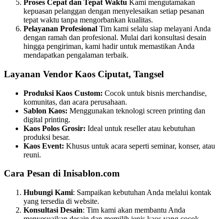
Proses Cepat dan Tepat Waktu
Kami mengutamakan
kepuasan pelanggan dengan menyelesaikan setiap pesanan
tepat waktu tanpa mengorbankan kualitas.
Pelayanan Profesional
Tim kami selalu siap melayani Anda
dengan ramah dan profesional. Mulai dari konsultasi desain
hingga pengiriman, kami hadir untuk memastikan Anda
mendapatkan pengalaman terbaik.
Layanan Vendor Kaos Ciputat, Tangsel
Produksi Kaos Custom:
Cocok untuk bisnis merchandise,
komunitas, dan acara perusahaan.
Sablon Kaos:
Menggunakan teknologi screen printing dan
digital printing.
Kaos Polos Grosir:
Ideal untuk reseller atau kebutuhan
produksi besar.
Kaos Event:
Khusus untuk acara seperti seminar, konser, atau
reuni.
Cara Pesan di Inisablon.com
Hubungi Kami
: Sampaikan kebutuhan Anda melalui kontak
yang tersedia di website.
Konsultasi Desain
: Tim kami akan membantu Anda
menyesuaikan desain dan memilih jenis kaos yang cocok.