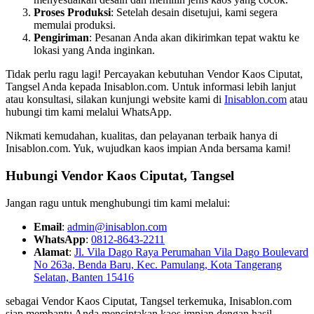
Proses Produksi
: Setelah desain disetujui, kami segera
memulai produksi.
Pengiriman
: Pesanan Anda akan dikirimkan tepat waktu ke
lokasi yang Anda inginkan.
Tidak perlu ragu lagi! Percayakan kebutuhan Vendor Kaos Ciputat,
Tangsel Anda kepada Inisablon.com. Untuk informasi lebih lanjut
atau konsultasi, silakan kunjungi website kami di
Inisablon.com
atau
hubungi tim kami melalui WhatsApp.
Nikmati kemudahan, kualitas, dan pelayanan terbaik hanya di
Inisablon.com. Yuk, wujudkan kaos impian Anda bersama kami!
Hubungi Vendor Kaos Ciputat, Tangsel
Jangan ragu untuk menghubungi tim kami melalui:
Email
:
admin@inisablon.com
WhatsApp
:
0812-8643-2211
Alamat
:
Jl. Vila Dago Raya Perumahan Vila Dago Boulevard
No 263a, Benda Baru, Kec. Pamulang, Kota Tangerang
Selatan, Banten 15416
sebagai Vendor Kaos Ciputat, Tangsel terkemuka, Inisablon.com
siap membantu Anda menciptakan kaos impian dengan hasil