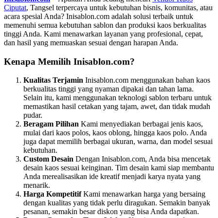
Ciputat
, Tangsel terpercaya untuk kebutuhan bisnis, komunitas, atau
acara spesial Anda? Inisablon.com adalah solusi terbaik untuk
memenuhi semua kebutuhan sablon dan produksi kaos berkualitas
tinggi Anda. Kami menawarkan layanan yang profesional, cepat,
dan hasil yang memuaskan sesuai dengan harapan Anda.
Kenapa Memilih Inisablon.com?
Kualitas Terjamin
Inisablon.com menggunakan bahan kaos
berkualitas tinggi yang nyaman dipakai dan tahan lama.
Selain itu, kami menggunakan teknologi sablon terbaru untuk
memastikan hasil cetakan yang tajam, awet, dan tidak mudah
pudar.
Beragam Pilihan
Kami menyediakan berbagai jenis kaos,
mulai dari kaos polos, kaos oblong, hingga kaos polo. Anda
juga dapat memilih berbagai ukuran, warna, dan model sesuai
kebutuhan.
Custom Desain
Dengan Inisablon.com, Anda bisa mencetak
desain kaos sesuai keinginan. Tim desain kami siap membantu
Anda merealisasikan ide kreatif menjadi karya nyata yang
menarik.
Harga Kompetitif
Kami menawarkan harga yang bersaing
dengan kualitas yang tidak perlu diragukan. Semakin banyak
pesanan, semakin besar diskon yang bisa Anda dapatkan.