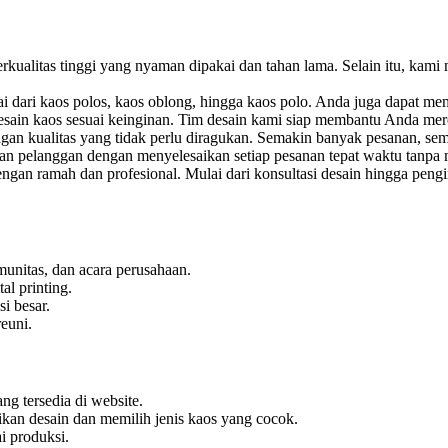
ualitas tinggi yang nyaman dipakai dan tahan lama. Selain itu, kami
 dari kaos polos, kaos oblong, hingga kaos polo. Anda juga dapat mem
ain kaos sesuai keinginan. Tim desain kami siap membantu Anda mereal
n kualitas yang tidak perlu diragukan. Semakin banyak pesanan, sem
pelanggan dengan menyelesaikan setiap pesanan tepat waktu tanpa 
engan ramah dan profesional. Mulai dari konsultasi desain hingga pe
unitas, dan acara perusahaan.
al printing.
i besar.
reuni.
g tersedia di website.
an desain dan memilih jenis kaos yang cocok.
i produksi.