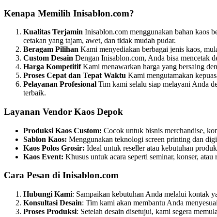
Kenapa Memilih Inisablon.com?
Kualitas Terjamin
Inisablon.com menggunakan bahan kaos berk
cetakan yang tajam, awet, dan tidak mudah pudar.
Beragam Pilihan
Kami menyediakan berbagai jenis kaos, mulai
Custom Desain
Dengan Inisablon.com, Anda bisa mencetak des
Harga Kompetitif
Kami menawarkan harga yang bersaing denga
Proses Cepat dan Tepat Waktu
Kami mengutamakan kepuasan 
Pelayanan Profesional
Tim kami selalu siap melayani Anda d
terbaik.
Layanan Vendor Kaos Depok
Produksi Kaos Custom:
Cocok untuk bisnis merchandise, kom
Sablon Kaos:
Menggunakan teknologi screen printing dan digit
Kaos Polos Grosir:
Ideal untuk reseller atau kebutuhan produks
Kaos Event:
Khusus untuk acara seperti seminar, konser, atau 
Cara Pesan di Inisablon.com
Hubungi Kami
: Sampaikan kebutuhan Anda melalui kontak yan
Konsultasi Desain
: Tim kami akan membantu Anda menyesuaik
Proses Produksi
: Setelah desain disetujui, kami segera memula