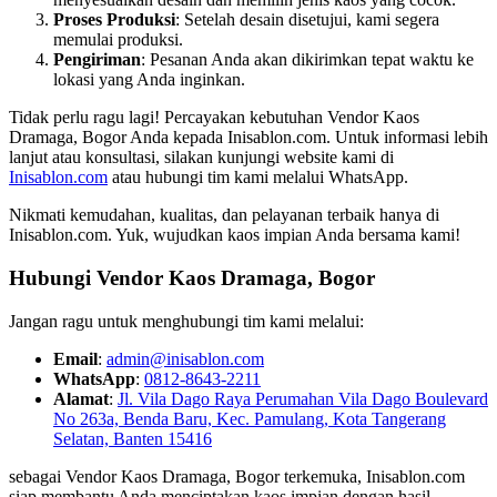
Proses Produksi
: Setelah desain disetujui, kami segera
memulai produksi.
Pengiriman
: Pesanan Anda akan dikirimkan tepat waktu ke
lokasi yang Anda inginkan.
Tidak perlu ragu lagi! Percayakan kebutuhan Vendor Kaos
Dramaga, Bogor Anda kepada Inisablon.com. Untuk informasi lebih
lanjut atau konsultasi, silakan kunjungi website kami di
Inisablon.com
atau hubungi tim kami melalui WhatsApp.
Nikmati kemudahan, kualitas, dan pelayanan terbaik hanya di
Inisablon.com. Yuk, wujudkan kaos impian Anda bersama kami!
Hubungi Vendor Kaos Dramaga, Bogor
Jangan ragu untuk menghubungi tim kami melalui:
Email
:
admin@inisablon.com
WhatsApp
:
0812-8643-2211
Alamat
:
Jl. Vila Dago Raya Perumahan Vila Dago Boulevard
No 263a, Benda Baru, Kec. Pamulang, Kota Tangerang
Selatan, Banten 15416
sebagai Vendor Kaos Dramaga, Bogor terkemuka, Inisablon.com
siap membantu Anda menciptakan kaos impian dengan hasil