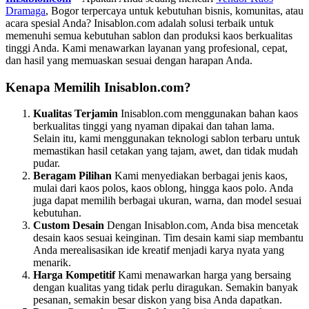
Dramaga
, Bogor terpercaya untuk kebutuhan bisnis, komunitas, atau
acara spesial Anda? Inisablon.com adalah solusi terbaik untuk
memenuhi semua kebutuhan sablon dan produksi kaos berkualitas
tinggi Anda. Kami menawarkan layanan yang profesional, cepat,
dan hasil yang memuaskan sesuai dengan harapan Anda.
Kenapa Memilih Inisablon.com?
Kualitas Terjamin
Inisablon.com menggunakan bahan kaos
berkualitas tinggi yang nyaman dipakai dan tahan lama.
Selain itu, kami menggunakan teknologi sablon terbaru untuk
memastikan hasil cetakan yang tajam, awet, dan tidak mudah
pudar.
Beragam Pilihan
Kami menyediakan berbagai jenis kaos,
mulai dari kaos polos, kaos oblong, hingga kaos polo. Anda
juga dapat memilih berbagai ukuran, warna, dan model sesuai
kebutuhan.
Custom Desain
Dengan Inisablon.com, Anda bisa mencetak
desain kaos sesuai keinginan. Tim desain kami siap membantu
Anda merealisasikan ide kreatif menjadi karya nyata yang
menarik.
Harga Kompetitif
Kami menawarkan harga yang bersaing
dengan kualitas yang tidak perlu diragukan. Semakin banyak
pesanan, semakin besar diskon yang bisa Anda dapatkan.