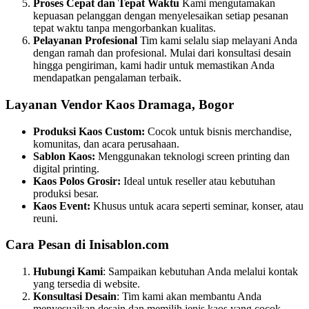
Proses Cepat dan Tepat Waktu
Kami mengutamakan
kepuasan pelanggan dengan menyelesaikan setiap pesanan
tepat waktu tanpa mengorbankan kualitas.
Pelayanan Profesional
Tim kami selalu siap melayani Anda
dengan ramah dan profesional. Mulai dari konsultasi desain
hingga pengiriman, kami hadir untuk memastikan Anda
mendapatkan pengalaman terbaik.
Layanan Vendor Kaos Dramaga, Bogor
Produksi Kaos Custom:
Cocok untuk bisnis merchandise,
komunitas, dan acara perusahaan.
Sablon Kaos:
Menggunakan teknologi screen printing dan
digital printing.
Kaos Polos Grosir:
Ideal untuk reseller atau kebutuhan
produksi besar.
Kaos Event:
Khusus untuk acara seperti seminar, konser, atau
reuni.
Cara Pesan di Inisablon.com
Hubungi Kami
: Sampaikan kebutuhan Anda melalui kontak
yang tersedia di website.
Konsultasi Desain
: Tim kami akan membantu Anda
menyesuaikan desain dan memilih jenis kaos yang cocok.