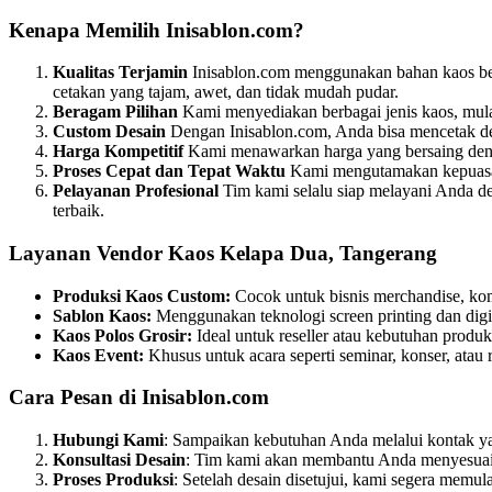
Kenapa Memilih Inisablon.com?
Kualitas Terjamin
Inisablon.com menggunakan bahan kaos berk
cetakan yang tajam, awet, dan tidak mudah pudar.
Beragam Pilihan
Kami menyediakan berbagai jenis kaos, mulai
Custom Desain
Dengan Inisablon.com, Anda bisa mencetak des
Harga Kompetitif
Kami menawarkan harga yang bersaing denga
Proses Cepat dan Tepat Waktu
Kami mengutamakan kepuasan 
Pelayanan Profesional
Tim kami selalu siap melayani Anda d
terbaik.
Layanan Vendor Kaos Kelapa Dua, Tangerang
Produksi Kaos Custom:
Cocok untuk bisnis merchandise, kom
Sablon Kaos:
Menggunakan teknologi screen printing dan digit
Kaos Polos Grosir:
Ideal untuk reseller atau kebutuhan produks
Kaos Event:
Khusus untuk acara seperti seminar, konser, atau 
Cara Pesan di Inisablon.com
Hubungi Kami
: Sampaikan kebutuhan Anda melalui kontak yan
Konsultasi Desain
: Tim kami akan membantu Anda menyesuaik
Proses Produksi
: Setelah desain disetujui, kami segera memula