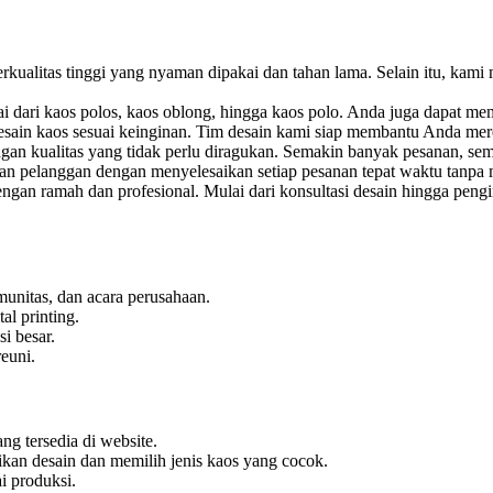
ualitas tinggi yang nyaman dipakai dan tahan lama. Selain itu, kami
 dari kaos polos, kaos oblong, hingga kaos polo. Anda juga dapat mem
ain kaos sesuai keinginan. Tim desain kami siap membantu Anda mereal
n kualitas yang tidak perlu diragukan. Semakin banyak pesanan, sem
pelanggan dengan menyelesaikan setiap pesanan tepat waktu tanpa 
engan ramah dan profesional. Mulai dari konsultasi desain hingga pe
unitas, dan acara perusahaan.
al printing.
i besar.
reuni.
g tersedia di website.
an desain dan memilih jenis kaos yang cocok.
i produksi.