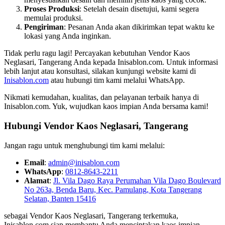
Proses Produksi
: Setelah desain disetujui, kami segera
memulai produksi.
Pengiriman
: Pesanan Anda akan dikirimkan tepat waktu ke
lokasi yang Anda inginkan.
Tidak perlu ragu lagi! Percayakan kebutuhan Vendor Kaos
Neglasari, Tangerang Anda kepada Inisablon.com. Untuk informasi
lebih lanjut atau konsultasi, silakan kunjungi website kami di
Inisablon.com
atau hubungi tim kami melalui WhatsApp.
Nikmati kemudahan, kualitas, dan pelayanan terbaik hanya di
Inisablon.com. Yuk, wujudkan kaos impian Anda bersama kami!
Hubungi Vendor Kaos Neglasari, Tangerang
Jangan ragu untuk menghubungi tim kami melalui:
Email
:
admin@inisablon.com
WhatsApp
:
0812-8643-2211
Alamat
:
Jl. Vila Dago Raya Perumahan Vila Dago Boulevard
No 263a, Benda Baru, Kec. Pamulang, Kota Tangerang
Selatan, Banten 15416
sebagai Vendor Kaos Neglasari, Tangerang terkemuka,
Inisablon.com siap membantu Anda menciptakan kaos impian