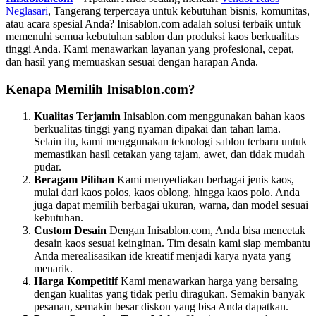
Neglasari
, Tangerang terpercaya untuk kebutuhan bisnis, komunitas,
atau acara spesial Anda? Inisablon.com adalah solusi terbaik untuk
memenuhi semua kebutuhan sablon dan produksi kaos berkualitas
tinggi Anda. Kami menawarkan layanan yang profesional, cepat,
dan hasil yang memuaskan sesuai dengan harapan Anda.
Kenapa Memilih Inisablon.com?
Kualitas Terjamin
Inisablon.com menggunakan bahan kaos
berkualitas tinggi yang nyaman dipakai dan tahan lama.
Selain itu, kami menggunakan teknologi sablon terbaru untuk
memastikan hasil cetakan yang tajam, awet, dan tidak mudah
pudar.
Beragam Pilihan
Kami menyediakan berbagai jenis kaos,
mulai dari kaos polos, kaos oblong, hingga kaos polo. Anda
juga dapat memilih berbagai ukuran, warna, dan model sesuai
kebutuhan.
Custom Desain
Dengan Inisablon.com, Anda bisa mencetak
desain kaos sesuai keinginan. Tim desain kami siap membantu
Anda merealisasikan ide kreatif menjadi karya nyata yang
menarik.
Harga Kompetitif
Kami menawarkan harga yang bersaing
dengan kualitas yang tidak perlu diragukan. Semakin banyak
pesanan, semakin besar diskon yang bisa Anda dapatkan.