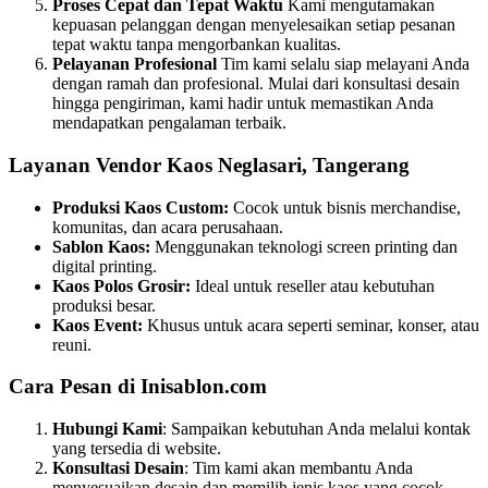
Proses Cepat dan Tepat Waktu
Kami mengutamakan
kepuasan pelanggan dengan menyelesaikan setiap pesanan
tepat waktu tanpa mengorbankan kualitas.
Pelayanan Profesional
Tim kami selalu siap melayani Anda
dengan ramah dan profesional. Mulai dari konsultasi desain
hingga pengiriman, kami hadir untuk memastikan Anda
mendapatkan pengalaman terbaik.
Layanan Vendor Kaos Neglasari, Tangerang
Produksi Kaos Custom:
Cocok untuk bisnis merchandise,
komunitas, dan acara perusahaan.
Sablon Kaos:
Menggunakan teknologi screen printing dan
digital printing.
Kaos Polos Grosir:
Ideal untuk reseller atau kebutuhan
produksi besar.
Kaos Event:
Khusus untuk acara seperti seminar, konser, atau
reuni.
Cara Pesan di Inisablon.com
Hubungi Kami
: Sampaikan kebutuhan Anda melalui kontak
yang tersedia di website.
Konsultasi Desain
: Tim kami akan membantu Anda
menyesuaikan desain dan memilih jenis kaos yang cocok.