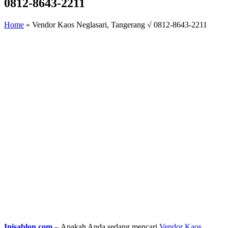
0812-8643-2211
Home
»
Vendor Kaos Neglasari, Tangerang √ 0812-8643-2211
Inisablon.com
– Apakah Anda sedang mencari
Vendor Kaos