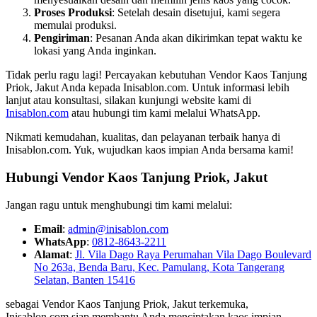
Proses Produksi
: Setelah desain disetujui, kami segera
memulai produksi.
Pengiriman
: Pesanan Anda akan dikirimkan tepat waktu ke
lokasi yang Anda inginkan.
Tidak perlu ragu lagi! Percayakan kebutuhan Vendor Kaos Tanjung
Priok, Jakut Anda kepada Inisablon.com. Untuk informasi lebih
lanjut atau konsultasi, silakan kunjungi website kami di
Inisablon.com
atau hubungi tim kami melalui WhatsApp.
Nikmati kemudahan, kualitas, dan pelayanan terbaik hanya di
Inisablon.com. Yuk, wujudkan kaos impian Anda bersama kami!
Hubungi Vendor Kaos Tanjung Priok, Jakut
Jangan ragu untuk menghubungi tim kami melalui:
Email
:
admin@inisablon.com
WhatsApp
:
0812-8643-2211
Alamat
:
Jl. Vila Dago Raya Perumahan Vila Dago Boulevard
No 263a, Benda Baru, Kec. Pamulang, Kota Tangerang
Selatan, Banten 15416
sebagai Vendor Kaos Tanjung Priok, Jakut terkemuka,
Inisablon.com siap membantu Anda menciptakan kaos impian