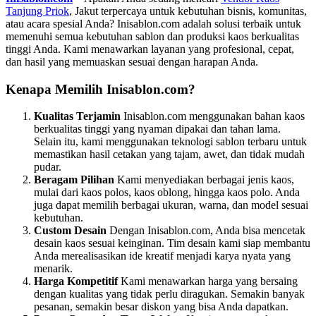
Tanjung Priok
, Jakut terpercaya untuk kebutuhan bisnis, komunitas,
atau acara spesial Anda? Inisablon.com adalah solusi terbaik untuk
memenuhi semua kebutuhan sablon dan produksi kaos berkualitas
tinggi Anda. Kami menawarkan layanan yang profesional, cepat,
dan hasil yang memuaskan sesuai dengan harapan Anda.
Kenapa Memilih Inisablon.com?
Kualitas Terjamin
Inisablon.com menggunakan bahan kaos
berkualitas tinggi yang nyaman dipakai dan tahan lama.
Selain itu, kami menggunakan teknologi sablon terbaru untuk
memastikan hasil cetakan yang tajam, awet, dan tidak mudah
pudar.
Beragam Pilihan
Kami menyediakan berbagai jenis kaos,
mulai dari kaos polos, kaos oblong, hingga kaos polo. Anda
juga dapat memilih berbagai ukuran, warna, dan model sesuai
kebutuhan.
Custom Desain
Dengan Inisablon.com, Anda bisa mencetak
desain kaos sesuai keinginan. Tim desain kami siap membantu
Anda merealisasikan ide kreatif menjadi karya nyata yang
menarik.
Harga Kompetitif
Kami menawarkan harga yang bersaing
dengan kualitas yang tidak perlu diragukan. Semakin banyak
pesanan, semakin besar diskon yang bisa Anda dapatkan.