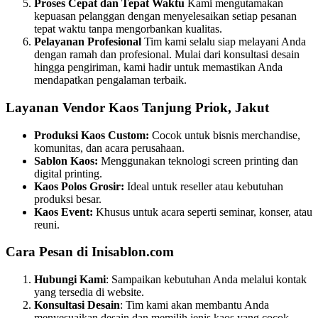
Proses Cepat dan Tepat Waktu
Kami mengutamakan
kepuasan pelanggan dengan menyelesaikan setiap pesanan
tepat waktu tanpa mengorbankan kualitas.
Pelayanan Profesional
Tim kami selalu siap melayani Anda
dengan ramah dan profesional. Mulai dari konsultasi desain
hingga pengiriman, kami hadir untuk memastikan Anda
mendapatkan pengalaman terbaik.
Layanan Vendor Kaos Tanjung Priok, Jakut
Produksi Kaos Custom:
Cocok untuk bisnis merchandise,
komunitas, dan acara perusahaan.
Sablon Kaos:
Menggunakan teknologi screen printing dan
digital printing.
Kaos Polos Grosir:
Ideal untuk reseller atau kebutuhan
produksi besar.
Kaos Event:
Khusus untuk acara seperti seminar, konser, atau
reuni.
Cara Pesan di Inisablon.com
Hubungi Kami
: Sampaikan kebutuhan Anda melalui kontak
yang tersedia di website.
Konsultasi Desain
: Tim kami akan membantu Anda
menyesuaikan desain dan memilih jenis kaos yang cocok.