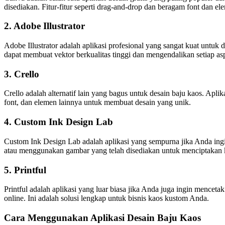
disediakan. Fitur-fitur seperti drag-and-drop dan beragam font dan
2. Adobe Illustrator
Adobe Illustrator adalah aplikasi profesional yang sangat kuat untuk 
dapat membuat vektor berkualitas tinggi dan mengendalikan setiap as
3. Crello
Crello adalah alternatif lain yang bagus untuk desain baju kaos. Ap
font, dan elemen lainnya untuk membuat desain yang unik.
4. Custom Ink Design Lab
Custom Ink Design Lab adalah aplikasi yang sempurna jika Anda in
atau menggunakan gambar yang telah disediakan untuk menciptakan 
5. Printful
Printful adalah aplikasi yang luar biasa jika Anda juga ingin mence
online. Ini adalah solusi lengkap untuk bisnis kaos kustom Anda.
Cara Menggunakan Aplikasi Desain Baju Kaos