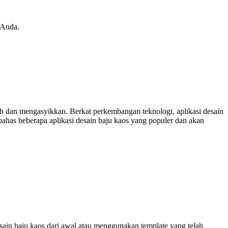
 Anda.
dah dan mengasyikkan. Berkat perkembangan teknologi, aplikasi desain
bahas beberapa aplikasi desain baju kaos yang populer dan akan
sain baju kaos dari awal atau menggunakan template yang telah