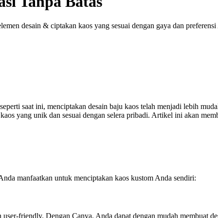
asi Tanpa Batas
lemen desain & ciptakan kaos yang sesuai dengan gaya dan preferensi
seperti saat ini, menciptakan desain baju kaos telah menjadi lebih mu
 kaos yang unik dan sesuai dengan selera pribadi. Artikel ini akan mem
at Anda manfaatkan untuk menciptakan kaos kustom Anda sendiri:
 dan user-friendly. Dengan Canva, Anda dapat dengan mudah membuat de