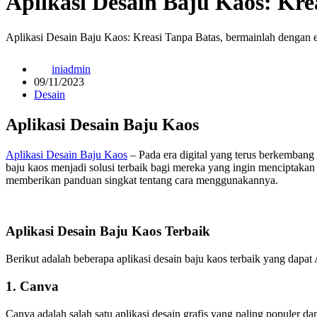
Aplikasi Desain Baju Kaos: Kre
Aplikasi Desain Baju Kaos: Kreasi Tanpa Batas, bermainlah dengan e
iniadmin
09/11/2023
Desain
Aplikasi Desain Baju Kaos
Aplikasi Desain Baju Kaos
– Pada era digital yang terus berkembang 
baju kaos menjadi solusi terbaik bagi mereka yang ingin menciptakan
memberikan panduan singkat tentang cara menggunakannya.
Aplikasi Desain Baju Kaos Terbaik
Berikut adalah beberapa aplikasi desain baju kaos terbaik yang dap
1. Canva
Canva adalah salah satu aplikasi desain grafis yang paling populer