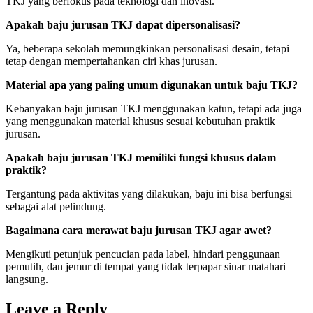
TKJ yang berfokus pada teknologi dan inovasi.
Apakah baju jurusan TKJ dapat dipersonalisasi?
Ya, beberapa sekolah memungkinkan personalisasi desain, tetapi
tetap dengan mempertahankan ciri khas jurusan.
Material apa yang paling umum digunakan untuk baju TKJ?
Kebanyakan baju jurusan TKJ menggunakan katun, tetapi ada juga
yang menggunakan material khusus sesuai kebutuhan praktik
jurusan.
Apakah baju jurusan TKJ memiliki fungsi khusus dalam
praktik?
Tergantung pada aktivitas yang dilakukan, baju ini bisa berfungsi
sebagai alat pelindung.
Bagaimana cara merawat baju jurusan TKJ agar awet?
Mengikuti petunjuk pencucian pada label, hindari penggunaan
pemutih, dan jemur di tempat yang tidak terpapar sinar matahari
langsung.
Leave a Reply