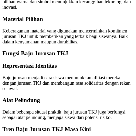
pilihan warna dan simbol menunjukkan kecanggihan teknologi dan
inovasi.
Material Pilihan
Keberagaman material yang digunakan mencerminkan komitmen
jurusan TKJ untuk memberikan yang terbaik bagi siswanya. Baik
dalam kenyamanan maupun durabilitas.
Fungsi Baju Jurusan TKJ
Representasi Identitas
Baju jurusan menjadi cara siswa menunjukkan afiliasi mereka
dengan jurusan TKJ dan membangun rasa solidaritas dengan rekan
sejawat.
Alat Pelindung
Dalam beberapa situasi praktik, baju jurusan TKJ juga berfungsi
sebagai alat pelindung, menjaga siswa dari potensi risiko.
Tren Baju Jurusan TKJ Masa Kini