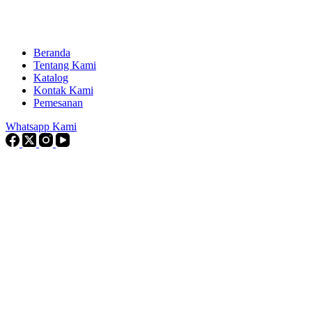
Beranda
Tentang Kami
Katalog
Kontak Kami
Pemesanan
Whatsapp Kami