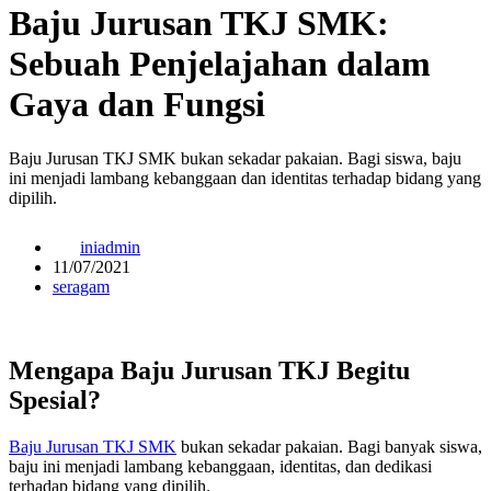
Baju Jurusan TKJ SMK:
Sebuah Penjelajahan dalam
Gaya dan Fungsi
Baju Jurusan TKJ SMK bukan sekadar pakaian. Bagi siswa, baju
ini menjadi lambang kebanggaan dan identitas terhadap bidang yang
dipilih.
iniadmin
11/07/2021
seragam
Mengapa Baju Jurusan TKJ Begitu
Spesial?
Baju Jurusan TKJ SMK
bukan sekadar pakaian. Bagi banyak siswa,
baju ini menjadi lambang kebanggaan, identitas, dan dedikasi
terhadap bidang yang dipilih.