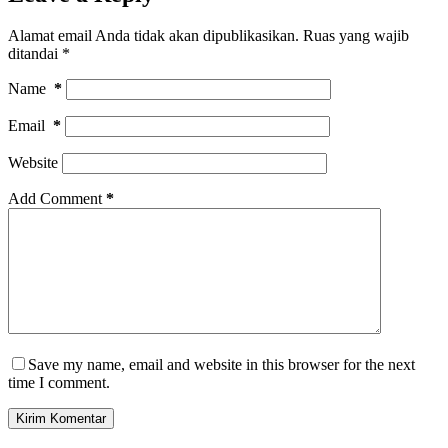
Alamat email Anda tidak akan dipublikasikan.
Ruas yang wajib
ditandai
*
Name
*
Email
*
Website
Add Comment
*
Save my name, email and website in this browser for the next
time I comment.
Kirim Komentar