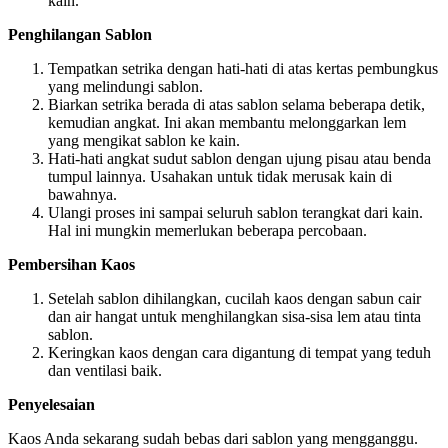
kain.
Penghilangan Sablon
Tempatkan setrika dengan hati-hati di atas kertas pembungkus
yang melindungi sablon.
Biarkan setrika berada di atas sablon selama beberapa detik,
kemudian angkat. Ini akan membantu melonggarkan lem
yang mengikat sablon ke kain.
Hati-hati angkat sudut sablon dengan ujung pisau atau benda
tumpul lainnya. Usahakan untuk tidak merusak kain di
bawahnya.
Ulangi proses ini sampai seluruh sablon terangkat dari kain.
Hal ini mungkin memerlukan beberapa percobaan.
Pembersihan Kaos
Setelah sablon dihilangkan, cucilah kaos dengan sabun cair
dan air hangat untuk menghilangkan sisa-sisa lem atau tinta
sablon.
Keringkan kaos dengan cara digantung di tempat yang teduh
dan ventilasi baik.
Penyelesaian
Kaos Anda sekarang sudah bebas dari sablon yang mengganggu.