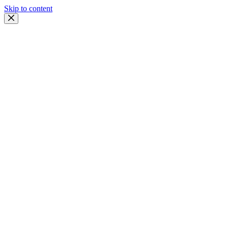
Skip to content