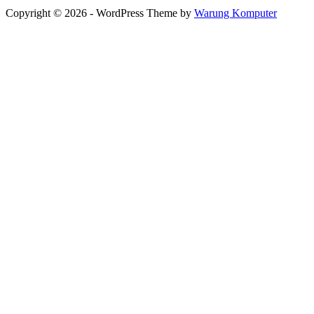
Copyright © 2026 - WordPress Theme by
Warung Komputer