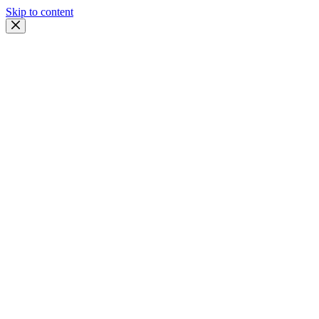
Skip to content