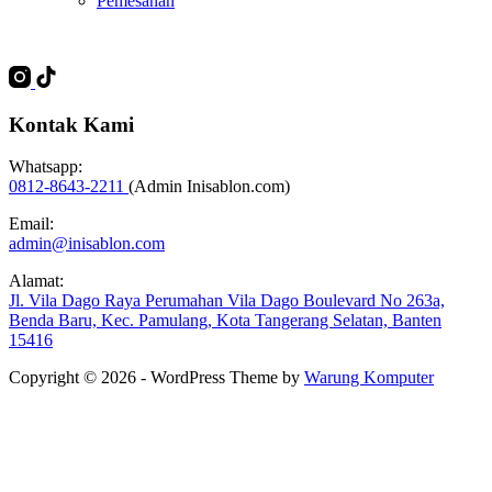
Pemesanan
Kontak Kami
Whatsapp:
0812-8643-2211
(Admin Inisablon.com)
Email:
admin@inisablon.com
Alamat:
Jl. Vila Dago Raya Perumahan Vila Dago Boulevard No 263a,
Benda Baru, Kec. Pamulang, Kota Tangerang Selatan, Banten
15416
Copyright © 2026 - WordPress Theme by
Warung Komputer