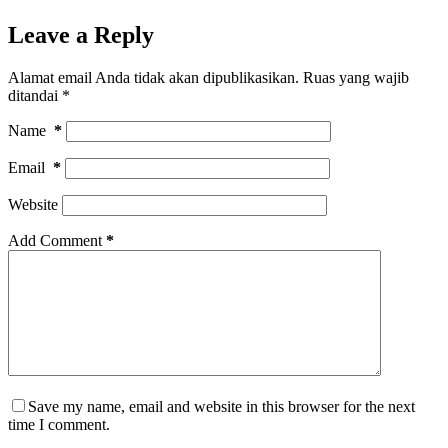
Leave a Reply
Alamat email Anda tidak akan dipublikasikan.
Ruas yang wajib
ditandai
*
Name
*
Email
*
Website
Add Comment
*
Save my name, email and website in this browser for the next
time I comment.