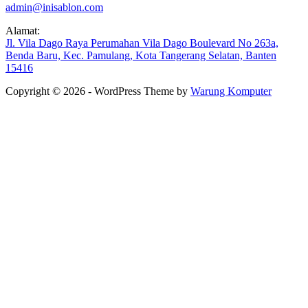
admin@inisablon.com
Alamat:
Jl. Vila Dago Raya Perumahan Vila Dago Boulevard No 263a,
Benda Baru, Kec. Pamulang, Kota Tangerang Selatan, Banten
15416
Copyright © 2026 - WordPress Theme by
Warung Komputer