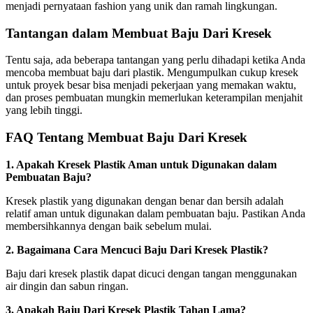
menjadi pernyataan fashion yang unik dan ramah lingkungan.
Tantangan dalam Membuat Baju Dari Kresek
Tentu saja, ada beberapa tantangan yang perlu dihadapi ketika Anda
mencoba membuat baju dari plastik. Mengumpulkan cukup kresek
untuk proyek besar bisa menjadi pekerjaan yang memakan waktu,
dan proses pembuatan mungkin memerlukan keterampilan menjahit
yang lebih tinggi.
FAQ Tentang Membuat Baju Dari Kresek
1. Apakah Kresek Plastik Aman untuk Digunakan dalam
Pembuatan Baju?
Kresek plastik yang digunakan dengan benar dan bersih adalah
relatif aman untuk digunakan dalam pembuatan baju. Pastikan Anda
membersihkannya dengan baik sebelum mulai.
2. Bagaimana Cara Mencuci Baju Dari Kresek Plastik?
Baju dari kresek plastik dapat dicuci dengan tangan menggunakan
air dingin dan sabun ringan.
3. Apakah Baju Dari Kresek Plastik Tahan Lama?