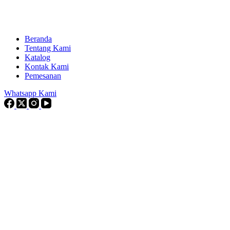
Beranda
Tentang Kami
Katalog
Kontak Kami
Pemesanan
Whatsapp Kami