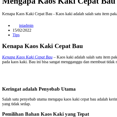
Mengapa Kaos Kaki Cepat Bau
Kenapa Kaos Kaki Cepat Bau - Kaos kaki adalah salah satu item paka
iniadmin
15/02/2022
Tips
Kenapa Kaos Kaki Cepat Bau
Kenapa Kaos Kaki Cepat Bau
– Kaos kaki adalah salah satu item pa
pada kaos kaki. Bau ini bisa sangat mengganggu dan membuat tidak n
Keringat adalah Penyebab Utama
Salah satu penyebab utama mengapa kaos kaki cepat bau adalah kering
yang tidak sedap.
Pemilihan Bahan Kaos Kaki yang Tepat