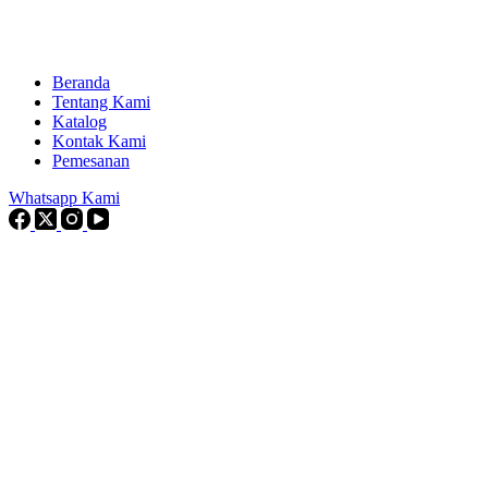
Beranda
Tentang Kami
Katalog
Kontak Kami
Pemesanan
Whatsapp Kami