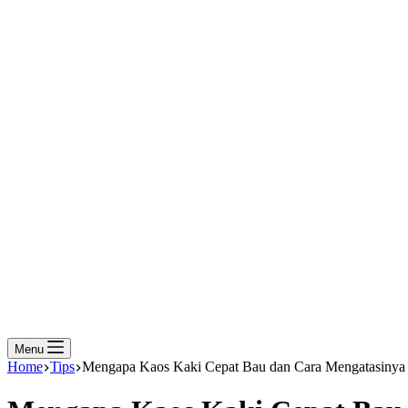
Menu
Home
Tips
Mengapa Kaos Kaki Cepat Bau dan Cara Mengatasinya