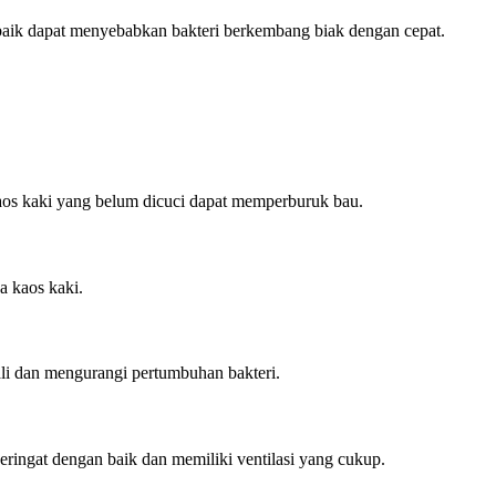
baik dapat menyebabkan bakteri berkembang biak dengan cepat.
kaos kaki yang belum dicuci dapat memperburuk bau.
 kaos kaki.
ali dan mengurangi pertumbuhan bakteri.
eringat dengan baik dan memiliki ventilasi yang cukup.