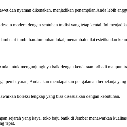
l awet dan nyaman dikenakan, menjadikan penampilan Anda lebih angg
esain modern dengan sentuhan tradisi yang tetap kental. Ini menjadika
mi dari tumbuhan-tumbuhan lokal, menambah nilai estetika dan keunik
n Anda untuk mengunjunginya baik dengan kendaraan pribadi maupun t
ingga pembayaran, Anda akan mendapatkan pengalaman berbelanja yang 
nawarkan koleksi lengkap yang bisa disesuaikan dengan kebutuhan.
mpan sejarah yang kaya, toko baju batik di Jember menawarkan kualita
ng tepat.