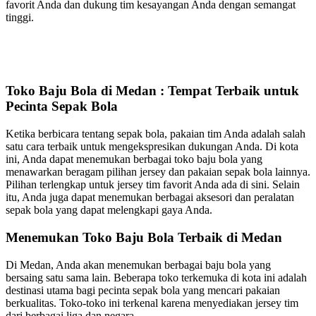
favorit Anda dan dukung tim kesayangan Anda dengan semangat
tinggi.
Toko Baju Bola di Medan : Tempat Terbaik untuk
Pecinta Sepak Bola
Ketika berbicara tentang sepak bola, pakaian tim Anda adalah salah
satu cara terbaik untuk mengekspresikan dukungan Anda. Di kota
ini, Anda dapat menemukan berbagai toko baju bola yang
menawarkan beragam pilihan jersey dan pakaian sepak bola lainnya.
Pilihan terlengkap untuk jersey tim favorit Anda ada di sini. Selain
itu, Anda juga dapat menemukan berbagai aksesori dan peralatan
sepak bola yang dapat melengkapi gaya Anda.
Menemukan Toko Baju Bola Terbaik di Medan
Di Medan, Anda akan menemukan berbagai baju bola yang
bersaing satu sama lain. Beberapa toko terkemuka di kota ini adalah
destinasi utama bagi pecinta sepak bola yang mencari pakaian
berkualitas. Toko-toko ini terkenal karena menyediakan jersey tim
dari berbagai liga dan negara.