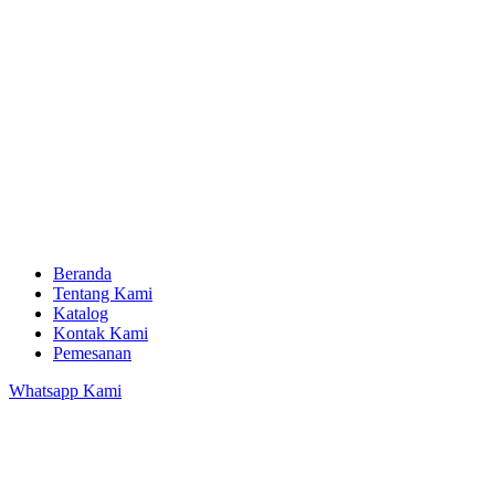
Beranda
Tentang Kami
Katalog
Kontak Kami
Pemesanan
Whatsapp Kami