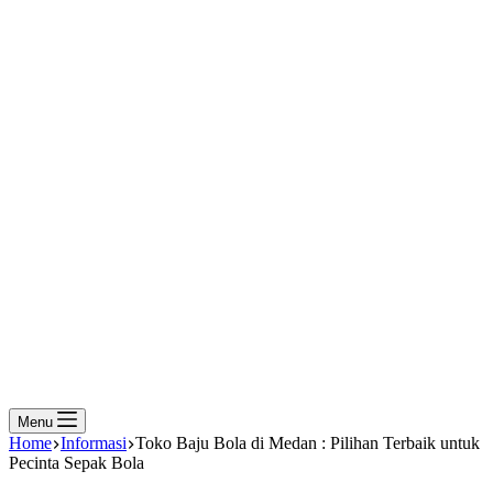
Menu
Home
Informasi
Toko Baju Bola di Medan : Pilihan Terbaik untuk
Pecinta Sepak Bola