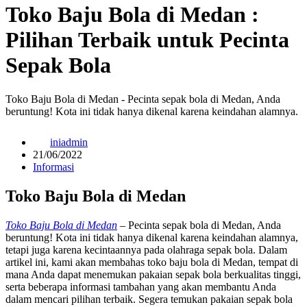
Toko Baju Bola di Medan :
Pilihan Terbaik untuk Pecinta
Sepak Bola
Toko Baju Bola di Medan - Pecinta sepak bola di Medan, Anda
beruntung! Kota ini tidak hanya dikenal karena keindahan alamnya.
iniadmin
21/06/2022
Informasi
Toko Baju Bola di Medan
Toko Baju Bola di Medan
– Pecinta sepak bola di Medan, Anda
beruntung! Kota ini tidak hanya dikenal karena keindahan alamnya,
tetapi juga karena kecintaannya pada olahraga sepak bola. Dalam
artikel ini, kami akan membahas toko baju bola di Medan, tempat di
mana Anda dapat menemukan pakaian sepak bola berkualitas tinggi,
serta beberapa informasi tambahan yang akan membantu Anda
dalam mencari pilihan terbaik. Segera temukan pakaian sepak bola