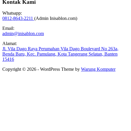
Kontak Kami
Whatsapp:
0812-8643-2211
(Admin Inisablon.com)
Email:
admin@inisablon.com
Alamat:
Jl. Vila Dago Raya Perumahan Vila Dago Boulevard No 263a,
Benda Baru, Kec. Pamulang, Kota Tangerang Selatan, Banten
15416
Copyright © 2026 - WordPress Theme by
Warung Komputer