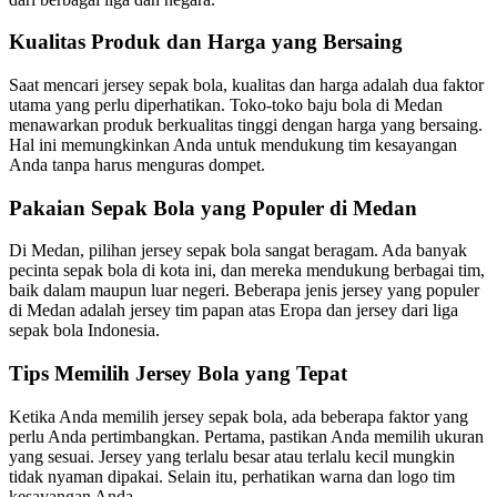
Kualitas Produk dan Harga yang Bersaing
Saat mencari jersey sepak bola, kualitas dan harga adalah dua faktor
utama yang perlu diperhatikan. Toko-toko baju bola di Medan
menawarkan produk berkualitas tinggi dengan harga yang bersaing.
Hal ini memungkinkan Anda untuk mendukung tim kesayangan
Anda tanpa harus menguras dompet.
Pakaian Sepak Bola yang Populer di Medan
Di Medan, pilihan jersey sepak bola sangat beragam. Ada banyak
pecinta sepak bola di kota ini, dan mereka mendukung berbagai tim,
baik dalam maupun luar negeri. Beberapa jenis jersey yang populer
di Medan adalah jersey tim papan atas Eropa dan jersey dari liga
sepak bola Indonesia.
Tips Memilih Jersey Bola yang Tepat
Ketika Anda memilih jersey sepak bola, ada beberapa faktor yang
perlu Anda pertimbangkan. Pertama, pastikan Anda memilih ukuran
yang sesuai. Jersey yang terlalu besar atau terlalu kecil mungkin
tidak nyaman dipakai. Selain itu, perhatikan warna dan logo tim
kesayangan Anda.